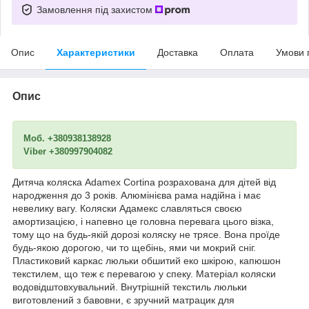
Замовлення під захистом
Опис
Характеристики
Доставка
Оплата
Умови 
Опис
Моб. +380938138928
Viber +380997904082
Дитяча коляска Adamex Cortina розрахована для дітей від
народження до 3 років. Алюмінієва рама надійна і має
невелику вагу. Коляски Адамекс славляться своєю
амортизацією, і напевно це головна перевага цього візка,
тому що на будь-якій дорозі коляску не трясе. Вона проїде
будь-якою дорогою, чи то щебінь, ями чи мокрий сніг.
Пластиковий каркас люльки обшитий еко шкірою, капюшон
текстилем, що теж є перевагою у спеку. Матеріал коляски
водовідштовхувальний. Внутрішній текстиль люльки
виготовлений з бавовни, є зручний матрацик для