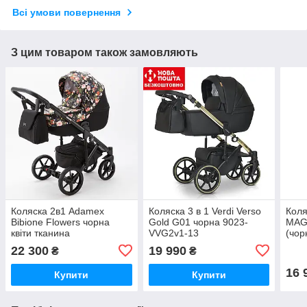
Всі умови повернення
З цим товаром також замовляють
Коляска 2в1 Adamex
Коляска 3 в 1 Verdi Verso
Коля
Bibione Flowers чорна
Gold G01 чорна 9023-
MAG
квіти тканина
VVG2v1-13
(чор
22 300
19 990
₴
₴
16 
Купити
Купити