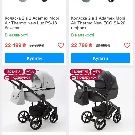
Коляска 2 в 1 Adamex Mobi
Коляска 2 в 1 Adamex Mobi
Air Thermo New Lux PS-18
Air Thermo New ECO SA-20
бежева
нефрит
В наявності
В наявності
22 499
22 799
₴
₴
23 399 ₴
23 699 ₴
Купити
Купити
Гарантія!
–4%
Гарантія!
–4%
Подарунок
Подарунок