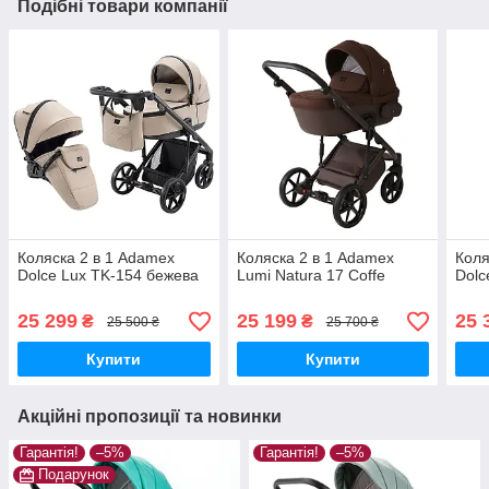
Подібні товари компанії
Коляска 2 в 1 Adamex
Коляска 2 в 1 Adamex
Коля
Dolce Lux TK-154 бежева
Lumi Natura 17 Coffe
Dolc
25 299
25 199
25 
₴
₴
25 500 ₴
25 700 ₴
Купити
Купити
Акційні пропозиції та новинки
Гарантія!
–5%
Гарантія!
–5%
Подарунок