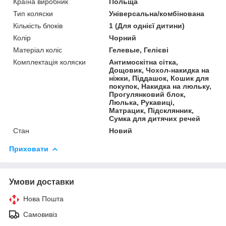
Країна виробник
Польща
Тип коляски
Універсальна/комбінована
Кількість блоків
1 (Для однієї дитини)
Колір
Чорний
Матеріал коліс
Гелевые, Гелієві
Комплектація коляски
Антимоскітна сітка,
Дощовик, Чохол-накидка на
ніжки, Піддашок, Кошик для
покупок, Накидка на люльку,
Прогулянковий блок,
Люлька, Рукавиці,
Матрацик, Підсклянник,
Сумка для дитячих речей
Стан
Новий
Приховати
Умови доставки
Нова Пошта
Самовивіз