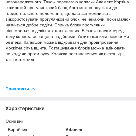
новонародженого. Також перевагою коляски Адамекс Кортіна
є широкий прогулянковий блок, його можна опускати до
горизонтального положення, що дається можливість
використовувати прогулянковий блок, не чекаючи, поки малюк
навчиться добре сидіти. Спинка блоку прогулянки
піднімається в декількох положеннях. Безпека насамперед
тому коляска оснащена надійними п'ятиточковими ременями
безпеки. Капюшон можна відкривати для провітрювання,
москітна сітка вшита. Розташування блоків можна змінювати
по ходу чи проти руху. Коляска поставляється як в екошкірі,
так і в текстилі.
Приховати
Характеристики
Основні
Виробник
Adamex