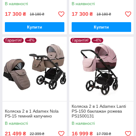
В наявності
В наявності
17 300
17 300
₴
₴
18 180 ₴
18 180 ₴
Купити
Купити
Гарантія!
–4%
Гарантія!
–4%
Коляска 2 в 1 Adamex Lanti
Коляска 2 в 1 Adamex Nola
PS-150 баклажан рожева
PS-15 темний капучино
PS1500131
В наявності
В наявності
21 499
16 999
₴
₴
22 399 ₴
17 700 ₴