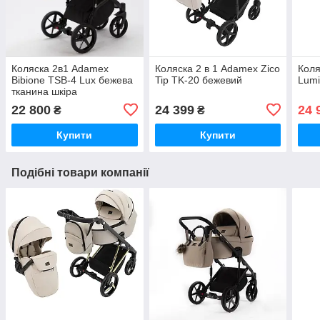
Коляска 2в1 Adamex
Коляска 2 в 1 Adamex Zico
Коля
Bibione TSB-4 Lux бежева
Tip TK-20 бежевий
Lumi
тканина шкіра
22 800
24 399
24 
₴
₴
Купити
Купити
Подібні товари компанії