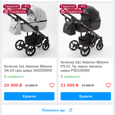
Гарантія!
–4%
Гарантія!
–4%
Подарунок
Подарунок
Коляска 2в1 Adamex Bibione
Коляска 2в1 Adamex Bibione
PS-01 Tip чорна тканина
SA-03 сіра шкіра SA0300000
шкіра PS0100000
В наявності
В наявності
20 999
21 999
₴
₴
21 800 ₴
22 800 ₴
Купити
Купити
Показати ще