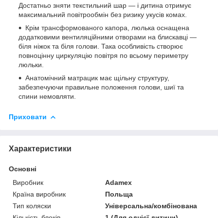
Достатньо зняти текстильний шар — і дитина отримує
максимальний повітрообмін без ризику укусів комах.
Крім трансформованого капора, люлька оснащена
додатковими вентиляційними отворами на блискавці —
біля ніжок та біля голови. Така особливість створює
повноцінну циркуляцію повітря по всьому периметру
люльки.
Анатомічний матрацик має щільну структуру,
забезпечуючи правильне положення голови, шиї та
спини немовляти.
Приховати
Характеристики
Основні
Виробник
Adamex
Країна виробник
Польща
Тип коляски
Універсальна/комбінована
Кількість блоків
1 (Для однієї дитини)