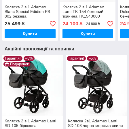
Коляска 2 в 1 Adamex
Коляска 2 в 1 Adamex
Коля
Blanc Special Edidion PS-
Lumi TK-154 бежевий
Dolc
802 бежева
тканина TK1540000
беж
25 499
24 100
24 
₴
₴
24 800 ₴
Купити
Купити
Акційні пропозиції та новинки
Гарантія!
–5%
Гарантія!
–5%
Подарунок
Коляска 2 в 1 Adamex Lanti
Коляска 2в1 Adamex Lanti
SD-105 бірюзова
SD-103 чорна морська хвиля