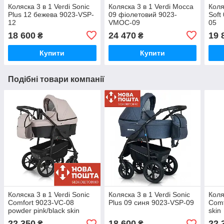
Коляска 3 в 1 Verdi Sonic
Коляска 3 в 1 Verdi Mocca
Коля
Plus 12 бежева 9023-VSP-
09 фіолетовий 9023-
Soft
12
VMOC-09
05
18 600
24 470
19 
₴
₴
Купити
Купити
Подібні товари компанії
Коляска 3 в 1 Verdi Sonic
Коляска 3 в 1 Verdi Sonic
Коля
Comfort 9023-VC-08
Plus 09 синя 9023-VSP-09
Comf
powder pink/black skin
skin
22 350
18 600
22 
₴
₴