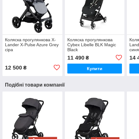
Коляска прогулянкова X-
Коляска прогулянкова
Коля
Lander X-Pulse Azure Grey
Cybex Libelle BLK Magic
Land
сіра
Black
син
11 490
14 
₴
12 500
₴
Купити
Подібні товари компанії