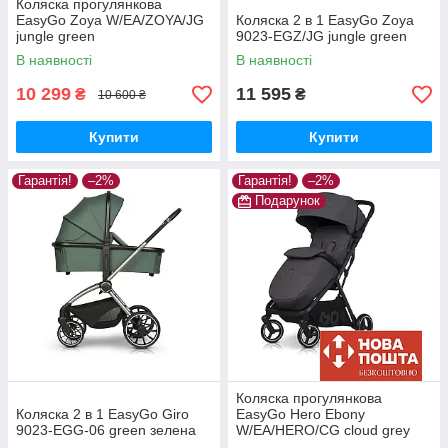
Коляска прогулянкова
EasyGo Zoya W/EA/ZOYA/JG
Коляска 2 в 1 EasyGo Zoya
jungle green
9023-EGZ/JG jungle green
В наявності
В наявності
10 299
11 595
₴
₴
10 600 ₴
Купити
Купити
Гарантія!
–2%
Гарантія!
–2%
Подарунок
Коляска прогулянкова
Коляска 2 в 1 EasyGo Giro
EasyGo Hero Ebony
9023-EGG-06 green зелена
W/EA/HERO/CG cloud grey