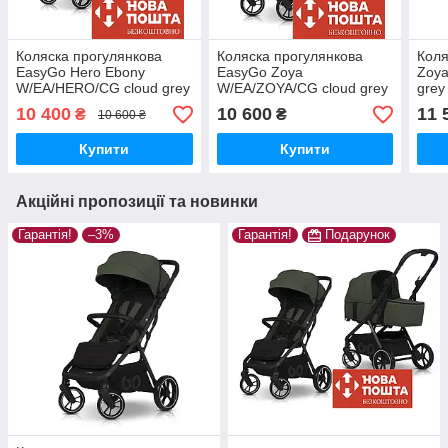
Коляска прогулянкова
Коляска прогулянкова
Коля
EasyGo Hero Ebony
EasyGo Zoya
Zoya
W/EA/HERO/CG cloud grey
W/EA/ZOYA/CG cloud grey
grey
10 400
10 600
11 
₴
₴
10 600 ₴
Купити
Купити
Акційні пропозиції та новинки
Гарантія!
–3%
Гарантія!
Подарунок