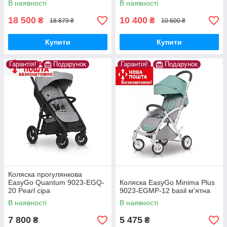
В наявності
В наявності
18 500
10 400
₴
₴
18 879 ₴
10 600 ₴
Купити
Купити
Гарантія!
Подарунок
Гарантія!
Подарунок
Коляска прогулянкова
EasyGo Quantum 9023-EGQ-
Коляска EasyGo Minima Plus
20 Pearl сіра
9023-EGMP-12 basil м'ятна
В наявності
В наявності
7 800
5 475
₴
₴