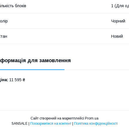
ількість блоків
1 (Для о
олір
Чорний
Стан
Новий
нформація для замовлення
іна:
11 595 ₴
Сайт створений на маркетплейсі
Prom.ua
SANSALE |
Поскаржитися на контент
|
Політика конфіденційності