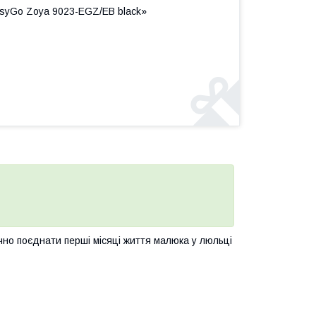
asyGo Zoya 9023-EGZ/EB black»
чно поєднати перші місяці життя малюка у люльці