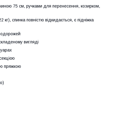
овжиною 75 см, ручками для перенесення, козирком,
2 кг), спинка повністю відкидається, є підніжка
 подорожей
складеному вигляді
туарах
секцією
ою пряжкою
о)