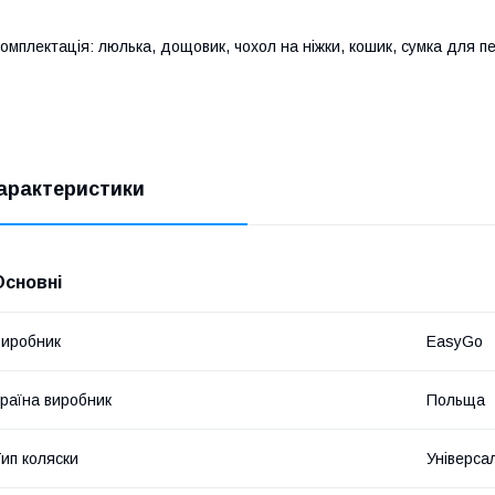
омплектація: люлька, дощовик, чохол на ніжки, кошик, сумка для п
арактеристики
Основні
иробник
EasyGo
раїна виробник
Польща
ип коляски
Універса