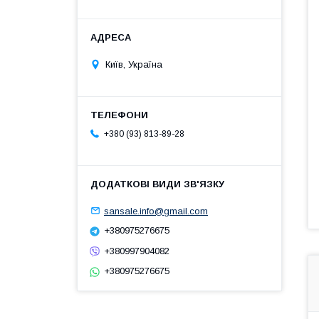
Київ, Україна
+380 (93) 813-89-28
sansale.info@gmail.com
+380975276675
+380997904082
+380975276675