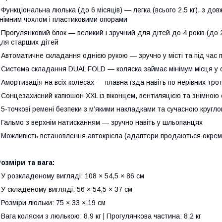
 Функціональна люлька (до 6 місяців) — легка (всього 2,5 кг), з д
німним чохлом і пластиковими опорами
 Прогулянковий блок — великий і зручний для дітей до 4 років (до 2
ля старших дітей
 Автоматичне складання однією рукою — зручно у місті та під час
 Система складання DUAL FOLD — коляска займає мінімум місця у 
 Амортизація на всіх колесах — плавна їзда навіть по нерівних тро
 Сонцезахисний капюшон XXL із віконцем, вентиляцією та знімною 
 5-точкові ремені безпеки з м’якими накладками та сучасною кругл
 Гальмо з верхнім натисканням — зручно навіть у шльопанцях
 Можливість встановлення автокрісла (адаптери продаються окрем
озміри та вага:
 У розкладеному вигляді: 108 × 54,5 × 86 см
 У складеному вигляді: 56 × 54,5 × 37 см
 Розміри люльки: 75 × 33 × 19 см
 Вага коляски з люлькою: 8,9 кг | Прогулянкова частина: 8,2 кг