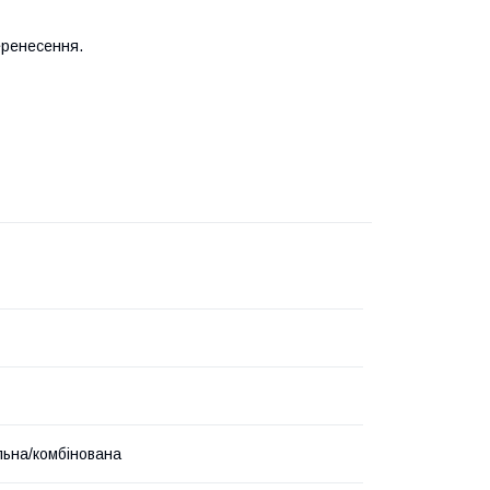
еренесення.
льна/комбінована