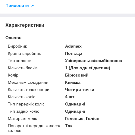
Приховати
Характеристики
Основні
Виробник
Adamex
Країна виробник
Польща
Тип коляски
Універсальна/комбінована
Кількість блоків
1 (Для однієї дитини)
Колір
Бірюзовий
Механізм складання
Книжка
Кількість точок опори
Чотири точки
Кількість коліс
4 шт.
Тип передніх коліс
Одинарні
Тип задніх коліс
Одинарні
Матеріал коліс
Гелевые, Гелієві
Поворотні передні колеса/
Так
колесо