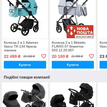
Коляска 2 в 1 Adamex
Коляска 2 в 1 Bebetto
Коля
Vasco TK-134 бірюза
FLAVIO 07 блакитна
Vasc
тканина
503.12.20.007
22 499
20 100
23 
₴
₴
23 200 ₴
21 990 ₴
Купити
Купити
Подібні товари компанії