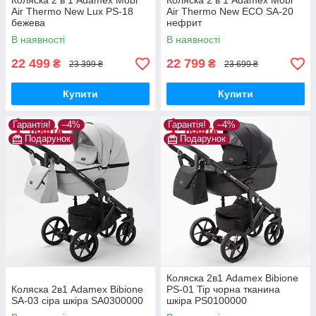
Коляска 2 в 1 Adamex Mobi
Коляска 2 в 1 Adamex Mobi
Air Thermo New Lux PS-18
Air Thermo New ECO SA-20
бежева
нефрит
В наявності
В наявності
22 499
22 799
₴
₴
23 399 ₴
23 699 ₴
Купити
Купити
Гарантія!
–4%
Гарантія!
–4%
Подарунок
Подарунок
Коляска 2в1 Adamex Bibione
Коляска 2в1 Adamex Bibione
PS-01 Tip чорна тканина
SA-03 сіра шкіра SA0300000
шкіра PS0100000