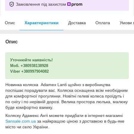
Замовлення під захистом
Опис
Характеристики
Доставка
Оплата
Умови 
Опис
Уточнюйте наявність!
Моб. +380938138928
Viber +380997904082
Новинка коляска Adamex Lanti щойно з виробництва
поспішає порадувати вас. Коляска оснащена всім необхідним
для комфортної прогулянки. Новітні гелеві колеса проїдуть і
по снігу і по нерівній дорозі. Велика простора люлька, малюку
буде комфортно взимку.
Коляску Адамекс Анті можете придбати в інтернет-магазині
Sansale.com.ua
за найкращою ціною з доставкою в будь-яке
місто чи село України.