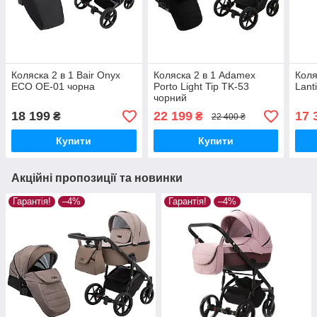
Коляска 2 в 1 Bair Onyx
Коляска 2 в 1 Adamex
Коля
ECO OE-01 чорна
Porto Light Tip TK-53
Lant
чорний
18 199
22 199
17 
₴
₴
22 400 ₴
Купити
Купити
Акційні пропозиції та новинки
Гарантія!
–4%
Гарантія!
–4%