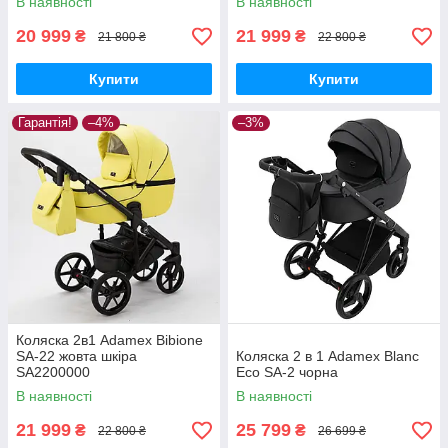
В наявності
В наявності
20 999
21 999
₴
₴
21 800 ₴
22 800 ₴
Купити
Купити
Гарантія!
–4%
–3%
Коляска 2в1 Adamex Bibione
SA-22 жовта шкіра
Коляска 2 в 1 Adamex Blanc
SA2200000
Eco SA-2 чорна
В наявності
В наявності
21 999
25 799
₴
₴
22 800 ₴
26 699 ₴