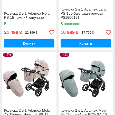
Коляска 2 в 1 Adamex Lanti
Коляска 2 в 1 Adamex Nola
PS-150 баклажан рожева
PS-15 темний капучино
PS1500131
В наявності
В наявності
21 499
16 999
₴
₴
22 399 ₴
17 700 ₴
Купити
Купити
–4%
–4%
Коляска 2 в 1 Adamex Mobi
Коляска 2 в 1 Adamex Mobi
Air Thermo New Lux PS-18
Air Thermo New ECO SA-20