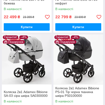
бежева
нефрит
В наявності
В наявності
22 499
22 799
₴
₴
23 399 ₴
23 699 ₴
Купити
Купити
Гарантія!
–4%
Гарантія!
–4%
Подарунок
Подарунок
Коляска 2в1 Adamex Bibione
Коляска 2в1 Adamex Bibione
PS-01 Tip чорна тканина
SA-03 сіра шкіра SA0300000
шкіра PS0100000
В наявності
В наявності