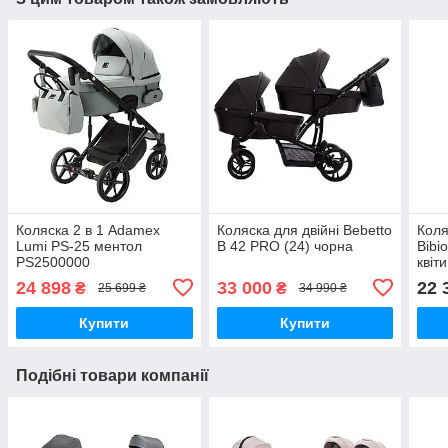
Коляска 2 в 1 Adamex
Коляска для двійні Bebetto
Коля
Lumi PS-25 ментол
B 42 PRO (24) чорна
Bibi
PS2500000
квіт
24 898
33 000
22 
₴
₴
25 699 ₴
34 990 ₴
Купити
Купити
Подібні товари компанії