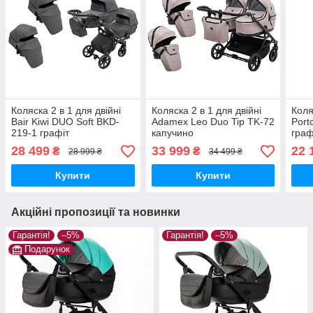
Коляска 2 в 1 для двійні
Коляска 2 в 1 для двійні
Коля
Bair Kiwi DUO Soft BKD-
Adamex Leo Duo Tip TK-72
Port
219-1 графіт
капучино
граф
28 499
33 999
22 
₴
₴
28 999 ₴
34 499 ₴
Купити
Купити
Акційні пропозиції та новинки
Гарантія!
–5%
Гарантія!
–5%
Подарунок