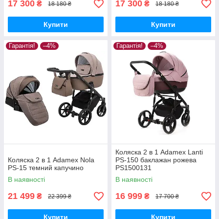
17 300
17 300
₴
₴
18 180 ₴
18 180 ₴
Купити
Купити
Гарантія!
–4%
Гарантія!
–4%
Коляска 2 в 1 Adamex Lanti
Коляска 2 в 1 Adamex Nola
PS-150 баклажан рожева
PS-15 темний капучино
PS1500131
В наявності
В наявності
21 499
16 999
₴
₴
22 399 ₴
17 700 ₴
Купити
Купити