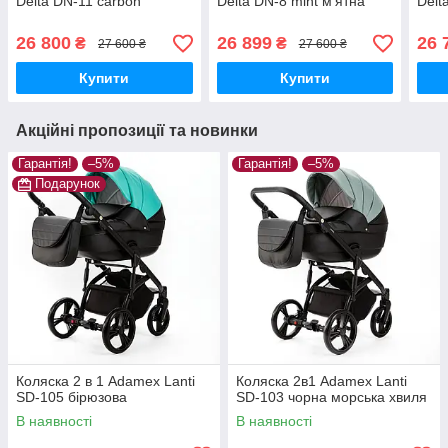
Delta DN-11 carbon
Delta DN-8 mint м'ятна
Delt
26 800
26 899
26 
₴
₴
27 600 ₴
27 600 ₴
Купити
Купити
Акційні пропозиції та новинки
Гарантія!
–5%
Гарантія!
–5%
Подарунок
Коляска 2 в 1 Adamex Lanti
Коляска 2в1 Adamex Lanti
SD-105 бірюзова
SD-103 чорна морська хвиля
В наявності
В наявності