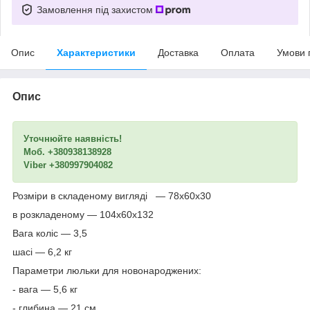
Замовлення під захистом
Опис
Характеристики
Доставка
Оплата
Умови 
Опис
Уточнюйте наявність!
Моб. +380938138928
Viber +380997904082
Розміри в складеному вигляді — 78х60х30
в розкладеному — 104х60х132
Вага коліс — 3,5
шасі — 6,2 кг
Параметри люльки для новонароджених:
- вага — 5,6 кг
- глибина — 21 см