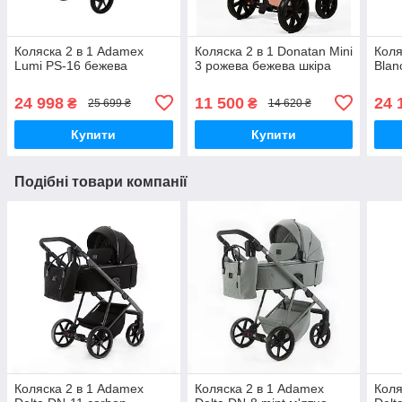
Коляска 2 в 1 Adamex
Коляска 2 в 1 Donatan Mini
Коля
Lumi PS-16 бежева
3 рожева бежева шкіра
Blan
24 998
11 500
24 
₴
₴
25 699 ₴
14 620 ₴
Купити
Купити
Подібні товари компанії
Коляска 2 в 1 Adamex
Коляска 2 в 1 Adamex
Коля