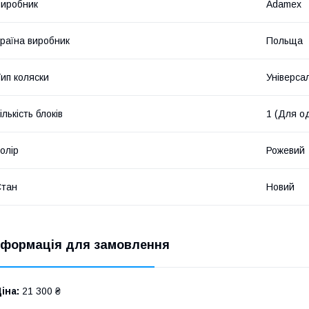
иробник
Adamex
раїна виробник
Польща
ип коляски
Універса
ількість блоків
1 (Для о
олір
Рожевий
Стан
Новий
нформація для замовлення
іна:
21 300 ₴