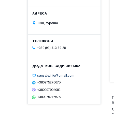
Київ, Україна
+380 (93) 813-89-28
sansale.info@gmail.com
+380975276675
+380997904082
+380975276675
П
п
С