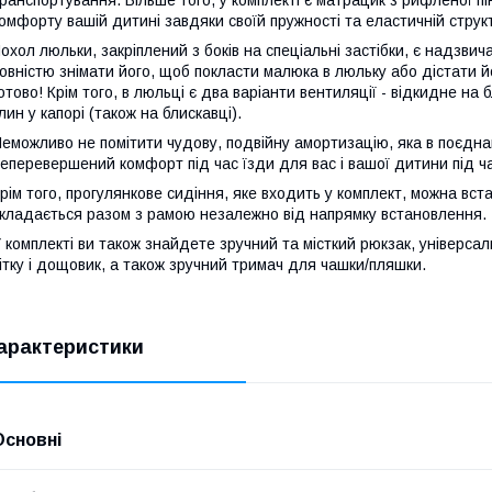
ранспортування. Більше того, у комплекті є матрацик з рифленої пі
омфорту вашій дитині завдяки своїй пружності та еластичній структ
охол люльки, закріплений з боків на спеціальні застібки, є надзви
овністю знімати його, щоб покласти малюка в люльку або дістати й
отово! Крім того, в люльці є два варіанти вентиляції - відкидне на
лин у капорі (також на блискавці).
еможливо не помітити чудову, подвійну амортизацію, яка в поєдн
еперевершений комфорт під час їзди для вас і вашої дитини під 
рім того, прогулянкове сидіння, яке входить у комплект, можна вста
кладається разом з рамою незалежно від напрямку встановлення.
 комплекті ви також знайдете зручний та місткий рюкзак, універса
ітку і дощовик, а також зручний тримач для чашки/пляшки.
арактеристики
Основні