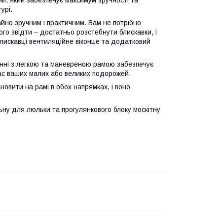
ни, який забезпечує максимум зручності та
урі.
чайно зручним і практичним. Вам не потрібно
ого звідти – достатньо розстебнути блискавки, і
 блискавці вентиляційне віконце та додатковий
анні з легкою та маневреною рамою забезпечує
час ваших малих або великих подорожей.
новити на рамі в обох напрямках, і воно
льну для люльки та прогулянкового блоку москітну