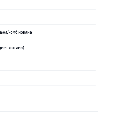
льна/комбінована
днієї дитини)