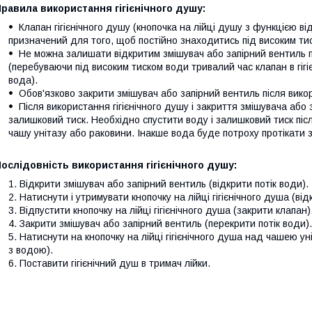
равила використання гігієнічного душу:
Клапан гігієнічного душу (кнопочка на лійці душу з функцією ві
призначений для того, щоб постійно знаходитись під високим ти
Не можна залишати відкритим змішувач або запірний вентиль пі
(перебуваючи під високим тиском води тривалий час клапан в гігіє
вода).
Обов'язково закрити змішувач або запірний вентиль після викор
Після використання гігієнічного душу і закриття змішувача або 
залишковий тиск. Необхідно спустити воду і залишковий тиск піс
чашу унітазу або раковини. Інакше вода буде потроху протікати з 
ослідовність використання гігієнічного душу:
Відкрити змішувач або запірний вентиль (відкрити потік води).
Натиснути і утримувати кнопочку на лійці гігієнічного душа (від
Відпустити кнопочку на лійці гігієнічного душа (закрити клапан)
Закрити змішувач або запірний вентиль (перекрити потік води).
Натиснути на кнопочку на лійці гігієнічного душа над чашею у
з водою).
Поставити гігієнічний душ в тримач лійки.