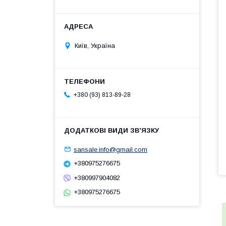
Київ, Україна
+380 (93) 813-89-28
sansale.info@gmail.com
+380975276675
+380997904082
+380975276675