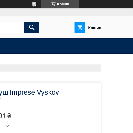
Кошик
Кошик
душ Imprese Vyskov
T
91 ₴