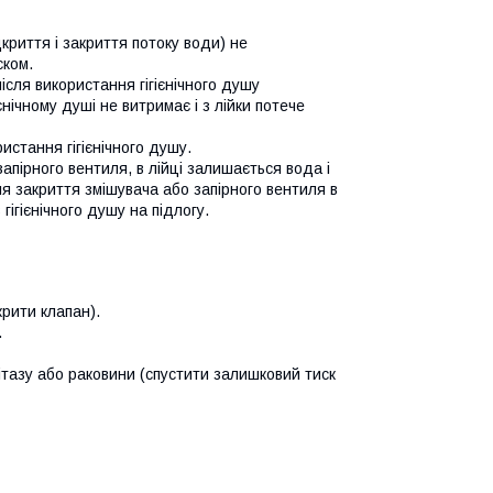
дкриття і закриття потоку води) не
ском.
сля використання гігієнічного душу
нічному душі не витримає і з лійки потече
истання гігієнічного душу.
запірного вентиля, в лійці залишається вода і
ля закриття змішувача або запірного вентиля в
гігієнічного душу на підлогу.
крити клапан).
.
нітазу або раковини (спустити залишковий тиск