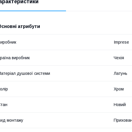
арактеристики
Основні атрибути
иробник
Imprese
раїна виробник
Чехія
атеріал душової системи
Латунь
олір
Хром
Стан
Новий
ид монтажу
Прихова