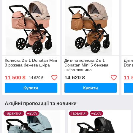
Коляска 2 в 1 Donatan Mini
Дитяча коляска 2 в 1
Дитя
3 рожева бежева шкіра
Donatan Mini 5 бежева
Dona
шкіра тканина
11 500
14 620
11 
₴
₴
14 620 ₴
Купити
Купити
Акційні пропозиції та новинки
Гарантия!
–25%
Гарантія!
–25%