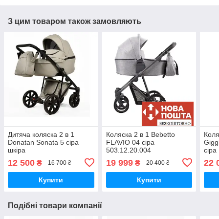
З цим товаром також замовляють
Дитяча коляска 2 в 1
Коляска 2 в 1 Bebetto
Коля
Donatan Sonata 5 сіра
FLAVIO 04 сіра
Gigg
шкіра
503.12.20.004
сіра
12 500
19 999
22 
₴
₴
16 700 ₴
20 400 ₴
Купити
Купити
Подібні товари компанії