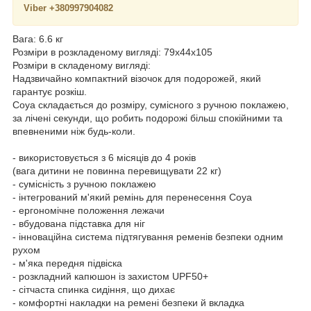
Viber +380997904082
​​​​​​​Вага: 6.6 кг
Розміри в розкладеному вигляді: 79х44х105
Розміри в складеному вигляді:
Надзвичайно компактний візочок для подорожей, який
гарантує розкіш.
Coya складається до розміру, сумісного з ручною поклажею,
за лічені секунди, що робить подорожі більш спокійними та
впевненими ніж будь-коли.
- використовується з 6 місяців до 4 років
(вага дитини не повинна перевищувати 22 кг)
- сумісність з ручною поклажею
- інтегрований м'який ремінь для перенесення Coya
- ергономічне положення лежачи
- вбудована підставка для ніг
- інноваційна система підтягування ременів безпеки одним
рухом
- м'яка передня підвіска
- розкладний капюшон із захистом UPF50+
- сітчаста спинка сидіння, що дихає
- комфортні накладки на ремені безпеки й вкладка