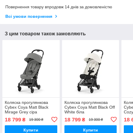
Повернення товару впродовж 14 днів за домовленістю
Всі умови повернення
З цим товаром також замовляють
Коляска прогулянкова
Коляска прогулянкова
Коля
Cybex Coya Matt Black
Cybex Coya Matt Black Off
Cybe
Mirage Grey сіра
White біла
Cozy
18 799
18 799
18 
₴
₴
19 300 ₴
19 300 ₴
Купити
Купити