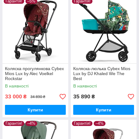
Гарантія!
–5%
Гарантія!
Коляска прогулянкова Cybex
Коляска-люлька Cybex Mios
Mios Lux by Alec Voelkel
Lux by DJ Khaled We The
Rockstar
Best
В наявності
В наявності
33 000
35 890
₴
₴
34 890 ₴
Купити
Купити
Гарантія!
–4%
Гарантія!
–4%