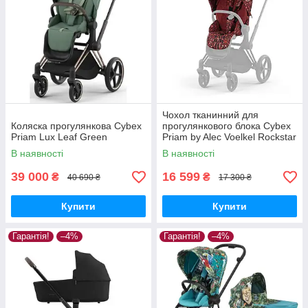
Чохол тканинний для
Коляска прогулянкова Cybex
прогулянкового блока Cybex
Priam Lux Leaf Green
Priam by Alec Voelkel Rockstar
В наявності
В наявності
39 000
16 599
₴
₴
40 690 ₴
17 300 ₴
Купити
Купити
Гарантія!
–4%
Гарантія!
–4%