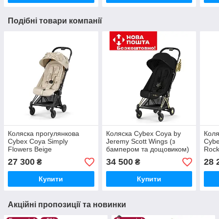
Подібні товари компанії
Коляска прогулянкова
Коляска Cybex Coya by
Коля
Cybex Coya Simply
Jeremy Scott Wings (з
Cybe
Flowers Beige
бампером та дощовиком)
Rock
27 300
34 500
28 
₴
₴
Купити
Купити
Акційні пропозиції та новинки