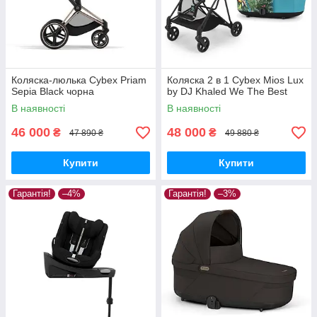
Коляска-люлька Cybex Priam
Коляска 2 в 1 Cybex Mios Lux
Sepia Black чорна
by DJ Khaled We The Best
В наявності
В наявності
46 000
48 000
₴
₴
47 890 ₴
49 880 ₴
Купити
Купити
Гарантія!
–4%
Гарантія!
–3%