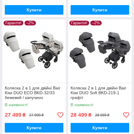
Купити
Купити
Гарантія!
–2%
Гарантія!
–2%
Коляска 2 в 1 для двійні Bair
Коляска 2 в 1 для двійні Bair
Kiwi DUO ECO BKD-32/33
Kiwi DUO Soft BKD-219-1
бежевий / капучино
графіт
В наявності
В наявності
27 499
28 499
₴
₴
27 999 ₴
28 999 ₴
Купити
Купити