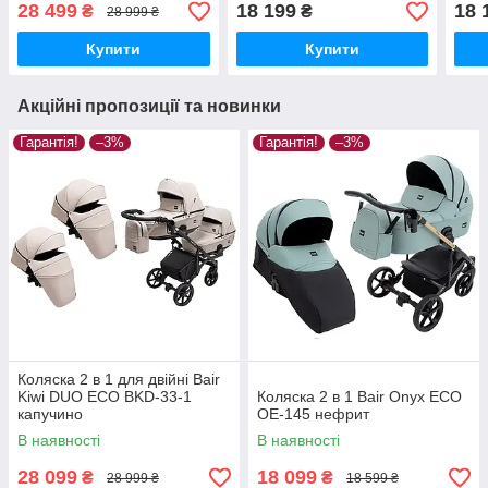
28 499
18 199
18 
₴
₴
28 999 ₴
Купити
Купити
Акційні пропозиції та новинки
Гарантія!
–3%
Гарантія!
–3%
Коляска 2 в 1 для двійні Bair
Kiwi DUO ECO BKD-33-1
Коляска 2 в 1 Bair Onyx ECO
капучино
OE-145 нефрит
В наявності
В наявності
28 099
18 099
₴
₴
28 999 ₴
18 599 ₴