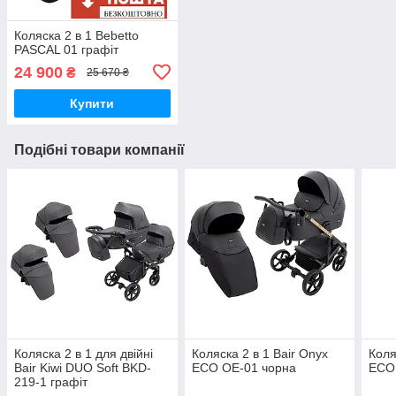
Коляска 2 в 1 Bebetto
PASCAL 01 графіт
24 900
₴
25 670 ₴
Купити
Подібні товари компанії
Коляска 2 в 1 для двійні
Коляска 2 в 1 Bair Onyx
Коля
Bair Kiwi DUO Soft BKD-
ECO OE-01 чорна
ECO
219-1 графіт