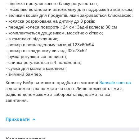
- підніжка прогулянкового блоку регулюється;
- можливо встановити автолюльку для подорожей з малюком;
- великий кошик для продуктів, який закривається блискавкою;
- коляска розрахована на дитину до 3 років;
- передні колеса поворотні: 24 см; Задні колеса: 30 см
- комплектується дощовиком, москітною сіткою;
- в комплекті підсклянник;
- розмір в розкладеному вигляді 123x60x94
- розмір в складеному вигляді 32x73x52
- ручка регулюється по висоті;
- спинка регулюється в 4 положення;
- сумка для мами в комлпекті;
- знімний бампер.
Коляску Бейр ви можете придбати в магазині
Sansale.com.ua
з доставкою в ваше місто чи село. Лише подзвоніть і ми з
радістю допоможемо з вибором та відповімо на всі
запитання.
Приховати