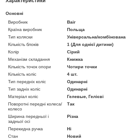
Характеристики
Основні
Виробник
Bair
Країна виробник
Польща
Тип коляски
Універсальна/комбінована
Кількість блоків
1 (Для однієї дитини)
Колір
Сірий
Механізм складання
Книжка
Кількість точок опори
Чотири точки
Кількість коліс
4 шт.
Тип передніх коліс
Одинарні
Тип задніх коліс
Одинарні
Матеріал коліс
Гелевые, Гелієві
Поворотні передні колеса/
Так
колесо
Ширина передньої і
Різна
задньої осі
Перекидна ручка
Ні
Стан
Новий