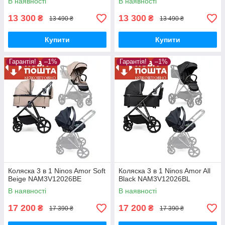
В наявності
В наявності
13 300
13 300
₴
₴
13 490 ₴
13 490 ₴
Купити
Купити
Гарантія!
–1%
Гарантія!
–1%
Коляска 3 в 1 Ninos Amor Soft
Коляска 3 в 1 Ninos Amor All
Beige NAM3V12026BE
Black NAM3V12026BL
В наявності
В наявності
17 200
17 200
₴
₴
17 390 ₴
17 390 ₴