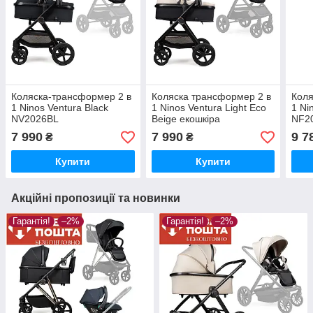
Коляска-трансформер 2 в
Коляска трансформер 2 в
Коля
1 Ninos Ventura Black
1 Ninos Ventura Light Eco
1 Ni
NV2026BL
Beige екошкіра
NF2
NVE2026LB
7 990
7 990
9 7
₴
₴
Купити
Купити
Акційні пропозиції та новинки
Гарантія!
–2%
Гарантія!
–2%