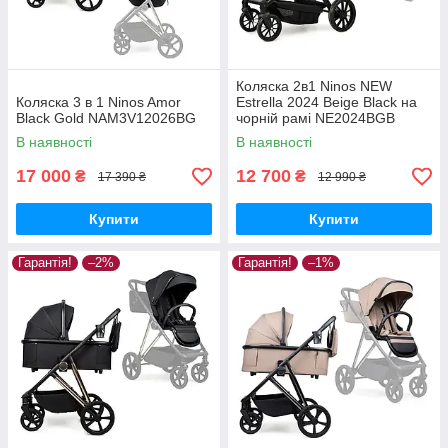
Коляска 2в1 Ninos NEW
Коляска 3 в 1 Ninos Amor
Estrella 2024 Beige Black на
Black Gold NAM3V12026BG
чорній рамі NE2024BGB
В наявності
В наявності
17 000
12 700
₴
₴
17 390 ₴
12 990 ₴
Купити
Купити
Гарантія!
–2%
Гарантія!
–1%