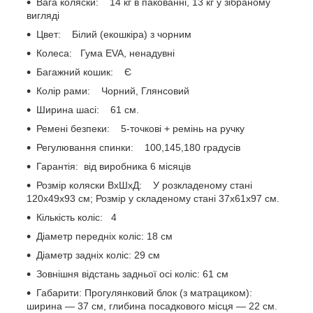
Вага коляски: 14 кг в пакованні, 13 кг у зібраному
вигляді
Цвет: Білий (екошкіра) з чорним
Колеса: Гума EVA, ненадувні
Багажний кошик: Є
Колір рами: Чорний, Глянсовий
Ширина шасі: 61 см.
Ремені безпеки: 5-точкові + ремінь на ручку
Регулювання спинки: 100,145,180 градусів
Гарантія: від виробника 6 місяців
Розмір коляски BхШхД: У розкладеному стані
120x49x93 см; Розмір у складеному стані 37x61x97 см.
Кількість коліс: 4
Діаметр передніх коліс: 18 см
Діаметр задніх коліс: 29 см
Зовнішня відстань задньої осі коліс: 61 см
Габарити: Прогулянковий блок (з матрациком):
ширина — 37 см, глибина посадкового місця — 22 см.