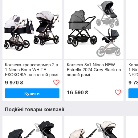
Коляска-трансформер 2 в
Коляска 3в1 Ninos NEW
Коля
1 Ninos Bono WHITE
Estrella 2024 Grey Black на
1 Ni
ЕКОКОЖА на золотій рамі
чорній рамі
NF2
NB2019WB
NE3V12024GRB
9 970
9 7
₴
16 590
₴
Купити
Подібні товари компанії