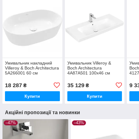
Умивальник накладний
Умивальник Villeroy &
Умив
Villeroy & Boch Architectura
Boch Architectura
Boch
5A266001 60 см
4A87A501 100х46 см
412
18 287
35 129
9 3
₴
₴
Купити
Купити
Акційні пропозиції та новинки
–47%
–43%