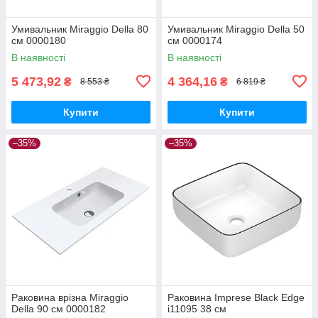
Умивальник Miraggio Della 80
Умивальник Miraggio Della 50
см 0000180
см 0000174
В наявності
В наявності
5 473,92
4 364,16
₴
₴
8 553 ₴
6 819 ₴
Купити
Купити
–35%
–35%
Раковина врізна Miraggio
Раковина Imprese Black Edge
Della 90 см 0000182
i11095 38 см