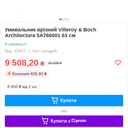
Умивальник врізний Villeroy & Boch
Architectura 5A766001 63 см
В наявності
Код: 15927
Опт і роздріб
9 508,20
₴
10 335 ₴
Економія
826.80 ₴
8 850 ₴
від 2 шт.
Купити
або
Купити з