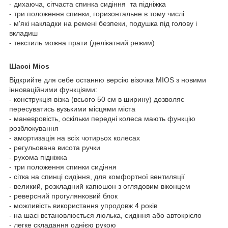
- дихаюча, сітчаста спинка сидіння та підніжка
- три положення спинки, горизонтальне в тому числі
- м'які накладки на ремені безпеки, подушка під голову і
вкладиш
- текстиль можна прати (делікатний режим)
Шассі Mios
Відкрийте для себе останню версію візочка MIOS з новими
інноваційними функціями:
- конструкція візка (всього 50 см в ширину) дозволяє
пересуватись вузькими місцями міста
- маневровість, оскільки передні колеса мають функцію
розблокування
- амортизація на всіх чотирьох колесах
- регульована висота ручки
- рухома підніжка
- три положення спинки сидіння
- сітка на спинці сидіння, для комфортної вентиляції
- великий, розкладний капюшон з оглядовим віконцем
- реверсний прогулянковий блок
- можливість використання упродовж 4 років
- на шасі встановлюється люлька, сидіння або автокрісло
- легке складання однією рукою