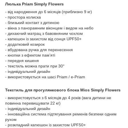
Люлька Priam Simply Flowers
- від народження до 6 місяців (приблизно 9 кг)
- простора колиска
- близький контакт з дитиною
- вікна з панорамним віконцем і видом на небо
- дихаючий матрац з бавовняним чохлом
- капюшон із захистом від сонця UPF50+
- додатковий козирок
- вбудована ручка для перенесення
- кнопки з ефектом пам’яті
- передня кишеня
- текстиль можна прати при 30°
- індивідуальний дизайн
- використовується на шасі Priam / e-Priam
Текстиль для прогулянкового блока Mios Simply Flowers
- використовується з 6 місяців до 4 років (вага дитини не
повинна перевищувати 22 кг)
- індивідуальний дизайн
- інноваційна система підтягування ременів безпеки одним
рухом
- розкладний капюшон із захистом UPF50+