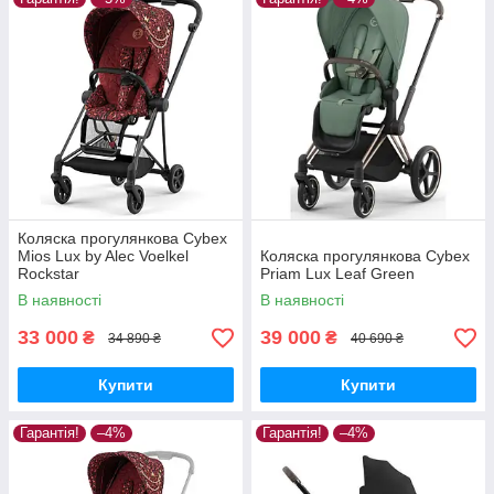
Коляска прогулянкова Cybex
Mios Lux by Alec Voelkel
Коляска прогулянкова Cybex
Rockstar
Priam Lux Leaf Green
В наявності
В наявності
33 000
39 000
₴
₴
34 890 ₴
40 690 ₴
Купити
Купити
Гарантія!
–4%
Гарантія!
–4%