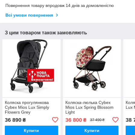
Повернення товару впродовж 14 днів за домовленістю
Всі умови повернення
З цим товаром також замовляють
Коляска прогулянкова
Коляска-люлька Cybex
Коля
Cybex Mios Lux Simply
Mios Lux Spring Blossom
Lux 
Flowers Grey
Light
36 890
36 800
38 
₴
₴
37 490 ₴
Купити
Купити