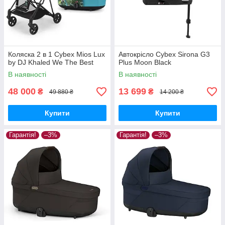
Коляска 2 в 1 Cybex Mios Lux
Автокрісло Cybex Sirona G3
by DJ Khaled We The Best
Plus Moon Black
В наявності
В наявності
48 000
13 699
₴
₴
49 880 ₴
14 200 ₴
Купити
Купити
Гарантія!
–3%
Гарантія!
–3%