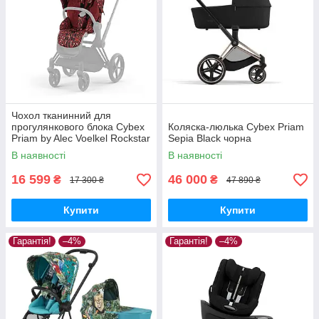
Чохол тканинний для
прогулянкового блока Cybex
Коляска-люлька Cybex Priam
Priam by Alec Voelkel Rockstar
Sepia Black чорна
В наявності
В наявності
16 599
46 000
₴
₴
17 300 ₴
47 890 ₴
Купити
Купити
Гарантія!
–4%
Гарантія!
–4%