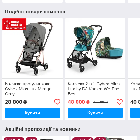
Подібні товари компанії
Коляска прогулянкова
Коляска 2 в 1 Cybex Mios
Коля
Cybex Mios Lux Mirage
Lux by DJ Khaled We The
Lux 
Grey
Best
28 800
48 000
40 
₴
₴
49 880 ₴
Купити
Купити
Акційні пропозиції та новинки
Гарантія!
–5%
Гарантія!
–4%