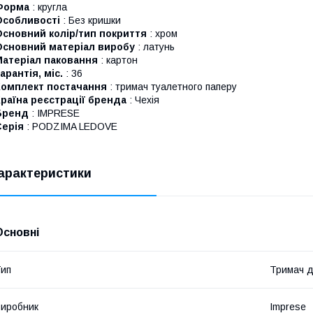
Форма
: кругла
Особливості
: Без кришки
Основний колір/тип покриття
: хром
Основний матеріал виробу
: латунь
Матеріал паковання
: картон
арантія, міс.
: 36
Комплект постачання
: тримач туалетного паперу
раїна реєстрації бренда
: Чехія
Бренд
: IMPRESE
Серія
: PODZIMA LEDOVE
арактеристики
Основні
ип
Тримач д
иробник
Imprese