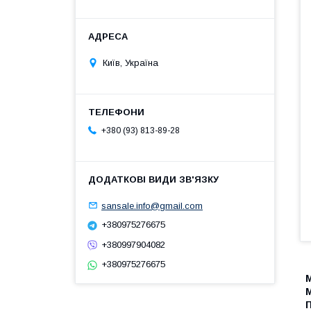
Київ, Україна
+380 (93) 813-89-28
sansale.info@gmail.com
+380975276675
+380997904082
+380975276675