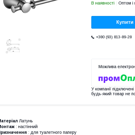
В наявності
Оптом і 
Купити
+380 (93) 813-89-28
У компанії підключені
будь-який товар не п
Матеріал
Латунь
Монтаж
: настінний
Призначення
: для туалетного паперу