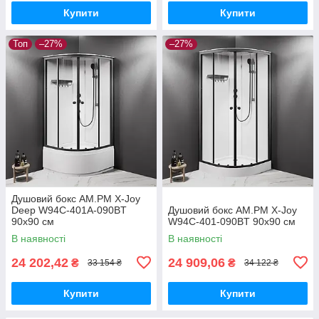
Купити
Купити
Топ
–27%
–27%
Душовий бокс AM.PM X-Joy
Deep W94C-401A-090BT
Душовий бокс AM.PM X-Joy
90x90 см
W94C-401-090BT 90x90 см
В наявності
В наявності
24 202,42
24 909,06
₴
₴
33 154 ₴
34 122 ₴
Купити
Купити