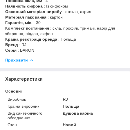
Товщина скла, мм
: 4
Наявність сифона
: Із сифоном
Основний матеріал виробу
: стекло, акрил
Матеріал паковання
: картон
Гарантія, міс.
: 30
Комплект постачання
: скла, профілі, тримачі, набір для
збирання, піддон, сифон
Країна реєстрації бренда
: Польща
Бренд
: RJ
Серія
: BARON
Приховати
Характеристики
Основні
Виробник
RJ
Країна виробник
Польща
Вид сантехнічного
Душова кабіна
обладнання
Стан
Новий