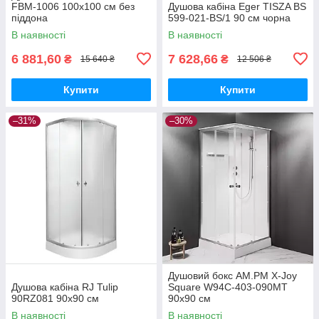
FBM-1006 100x100 см без
Душова кабіна Eger TISZA BS
піддона
599-021-BS/1 90 см чорна
В наявності
В наявності
6 881,60
7 628,66
₴
₴
15 640 ₴
12 506 ₴
Купити
Купити
–31%
–30%
Душовий бокс AM.PM X-Joy
Душова кабіна RJ Tulip
Square W94C-403-090MT
90RZ081 90х90 см
90х90 см
В наявності
В наявності