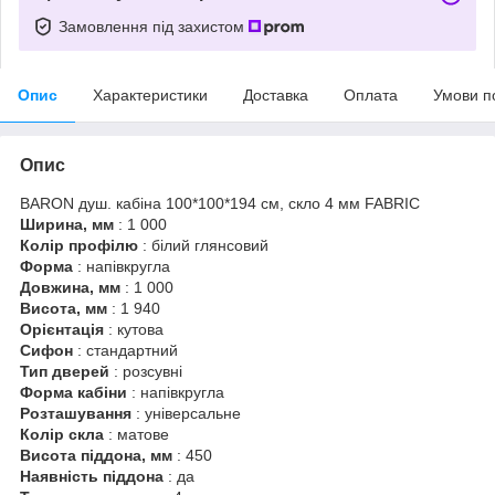
Замовлення під захистом
Опис
Характеристики
Доставка
Оплата
Умови п
Опис
BARON душ. кабіна 100*100*194 см, скло 4 мм FABRIС
Ширина, мм
: 1 000
Колір профілю
: білий глянсовий
Форма
: напівкругла
Довжина, мм
: 1 000
Висота, мм
: 1 940
Орієнтація
: кутова
Сифон
: стандартний
Тип дверей
: розсувні
Форма кабіни
: напівкругла
Розташування
: універсальне
Колір скла
: матове
Висота піддона, мм
: 450
Наявність піддона
: да