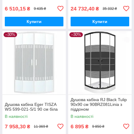
6 510,15
24 732,40
₴
₴
9 435 ₴
35 332 ₴
Купити
Купити
–30%
–30%
Душова кабіна RJ Black Tulip
Душова кабіна Eger TISZA
90x90 см 90ВRZ081Linia з
WS 599-021-S/1 90 см біла
піддоном
В наявності
В наявності
7 958,30
6 895
₴
₴
11 369 ₴
9 850 ₴