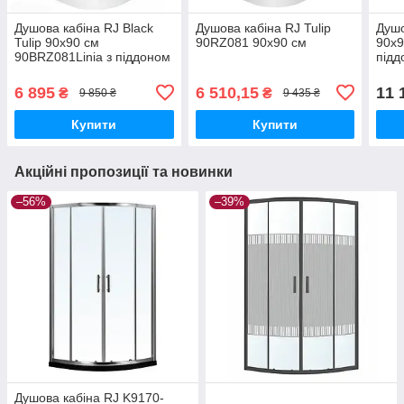
Душова кабіна RJ Black
Душова кабіна RJ Tulip
Душо
Tulip 90x90 см
90RZ081 90х90 см
90х9
90ВRZ081Linia з піддоном
підд
6 895
6 510,15
11 
₴
₴
9 850 ₴
9 435 ₴
Купити
Купити
Акційні пропозиції та новинки
–56%
–39%
Душова кабіна RJ K9170-