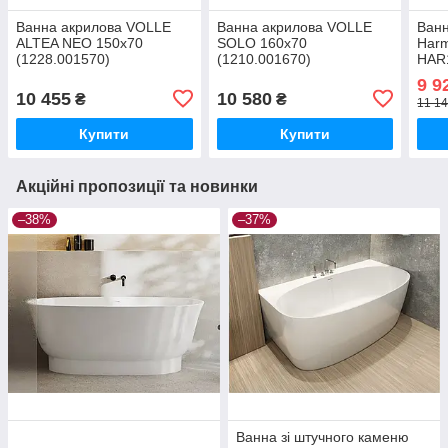
Ванна акрилова VOLLE
Ванна акрилова VOLLE
Ванн
ALTEA NEO 150х70
SOLO 160х70
Har
(1228.001570)
(1210.001670)
HAR
9 9
10 455
10 580
₴
₴
11 14
Купити
Купити
Акційні пропозиції та новинки
–38%
–37%
Ванна зі штучного каменю