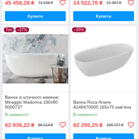
45 458,28
14 522,76
₴
₴
72 156 ₴
21 357 ₴
Купити
Купити
Топ
–27%
–25%
Ванна зі штучного каменю
Miraggio Madonna 180х80
Ванна Roca Ariane
0000737
A248470000 165x75 кам'яна
В наявності
В наявності
62 936,22
82 295,25
₴
₴
86 214 ₴
109 727 ₴
Купити
Купити