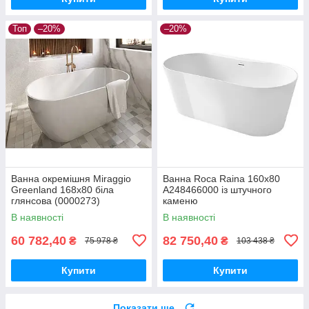
Топ
–20%
–20%
Ванна окремішня Miraggio
Ванна Roca Raina 160x80
Greenland 168x80 біла
A248466000 із штучного
глянсова (0000273)
каменю
В наявності
В наявності
60 782,40
82 750,40
₴
₴
75 978 ₴
103 438 ₴
Купити
Купити
Показати ще