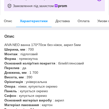
Замовлення під захистом
Опис
Характеристики
Доставка
Оплата
Умови 
Опис
AIVA NEO ванна 170*70см без ніжок, акрил 5мм
Ширина, мм
: 700
Монтаж
: підлоговий
Форма
: прямокутна
Основний колір/тип покриття
: білий/глянсовий
Перелив
: да
Довжина, мм
: 1 700
Висота, мм
: 390
Орієнтація
: універсальна
Опора
: ніжки, купуються окремо
Панель
: купується окремо
Сифон
: купується окремо
Основний матеріал виробу
: акрил
Матеріал паковання
: картон