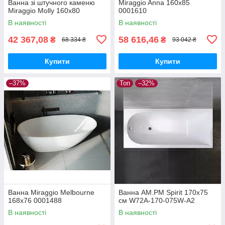
Ванна зі штучного каменю
Miraggio Anna 160x85
Miraggio Molly 160х80
0001610
В наявності
В наявності
42 367,08
58 616,46
₴
₴
68 334 ₴
93 042 ₴
Купити
Купити
–37%
Топ
–32%
Ванна Miraggio Melbourne
Ванна AM.PM Spirit 170х75
168x76 0001488
см W72A-170-075W-A2
В наявності
В наявності