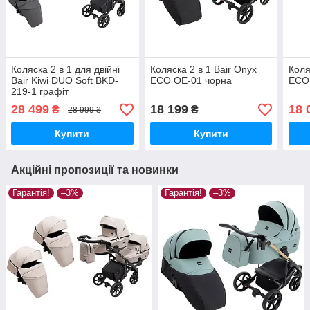
Коляска 2 в 1 для двійні
Коляска 2 в 1 Bair Onyx
Коля
Bair Kiwi DUO Soft BKD-
ECO OE-01 чорна
ECO
219-1 графіт
28 499
18 199
18 
₴
₴
28 999 ₴
Купити
Купити
Акційні пропозиції та новинки
Гарантія!
–3%
Гарантія!
–3%