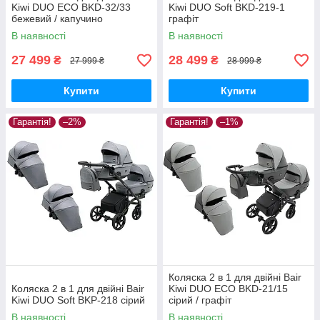
Kiwi DUO ECO BKD-32/33
Kiwi DUO Soft BKD-219-1
бежевий / капучино
графіт
В наявності
В наявності
27 499
28 499
₴
₴
27 999 ₴
28 999 ₴
Купити
Купити
Гарантія!
–2%
Гарантія!
–1%
Коляска 2 в 1 для двійні Bair
Коляска 2 в 1 для двійні Bair
Kiwi DUO ECO BKD-21/15
Kiwi DUO Soft BKP-218 сірий
сірий / графіт
В наявності
В наявності