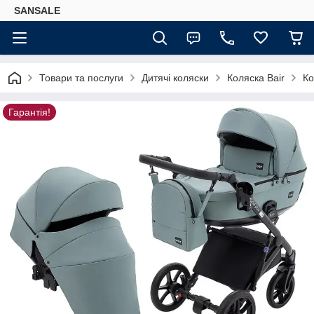
SANSALE
Товари та послуги
Дитячі коляски
Коляска Bair
Ко
Гарантія!