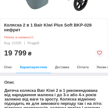
Коляска 2 в 1 Bair Kiwi Plus Soft BKP-028
нефрит
Немає в наявності
Код: 21035
Роздріб
19 799
₴
Опис
Характеристики
Доставка
Оплата
Умови 
Опис
Дитяча коляска Bair Kiwi 2 в 1 рекомендована
від народження малюка і до 3-х або 4-х років
залежно від ваги та зросту. Коляска відмінно
підходить як для зимового періоду так і на літо:
відмінна амортизація, коляска проїде і мокрим