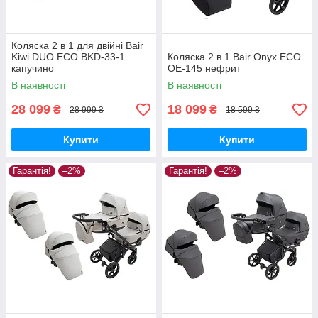
Коляска 2 в 1 для двійні Bair
Kiwi DUO ECO BKD-33-1
Коляска 2 в 1 Bair Onyx ECO
капучино
OE-145 нефрит
В наявності
В наявності
28 099
18 099
₴
₴
28 999 ₴
18 599 ₴
Купити
Купити
Гарантія!
–2%
Гарантія!
–2%