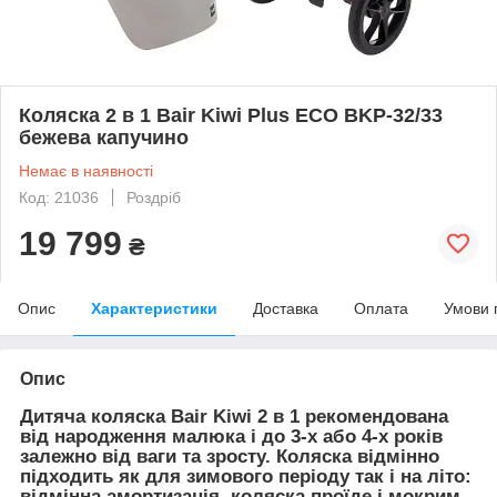
Коляска 2 в 1 Bair Kiwi Plus ECO BKP-32/33
бежева капучино
Немає в наявності
Код: 21036
Роздріб
19 799
₴
Опис
Характеристики
Доставка
Оплата
Умови 
Опис
Дитяча коляска Bair Kiwi 2 в 1 рекомендована
від народження малюка і до 3-х або 4-х років
залежно від ваги та зросту. Коляска відмінно
підходить як для зимового періоду так і на літо:
відмінна амортизація, коляска проїде і мокрим