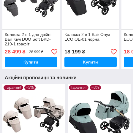
Коляска 2 в 1 для двійні
Коляска 2 в 1 Bair Onyx
Коля
Bair Kiwi DUO Soft BKD-
ECO OE-01 чорна
ECO
219-1 графіт
28 499
18 199
18 
₴
₴
28 999 ₴
Купити
Купити
Акційні пропозиції та новинки
Гарантія!
–3%
Гарантія!
–3%