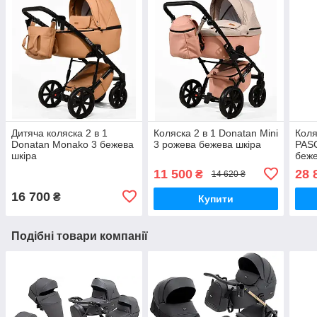
Дитяча коляска 2 в 1
Коляска 2 в 1 Donatan Mini
Коля
Donatan Monako 3 бежева
3 рожева бежева шкіра
PAS
шкіра
беже
11 500
28 
₴
14 620 ₴
16 700
₴
Купити
Подібні товари компанії