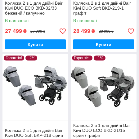
Коляска 2 в 1 для двійні Bair
Коляска 2 в 1 для двійні Bair
Kiwi DUO ECO BKD-32/33
Kiwi DUO Soft BKD-219-1
бежевий / капучино
графіт
В наявності
В наявності
27 499
28 499
₴
₴
27 999 ₴
28 999 ₴
Купити
Купити
Гарантія!
–2%
Гарантія!
–1%
Коляска 2 в 1 для двійні Bair
Коляска 2 в 1 для двійні Bair
Kiwi DUO ECO BKD-21/15
Kiwi DUO Soft BKP-218 сірий
сірий / графіт