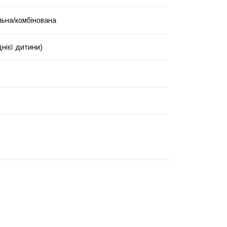
льна/комбінована
днієї дитини)