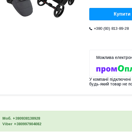
Купити
+380 (93) 813-89-28
У компанії підключені
будь-який товар не п
Моб. +380938138928
Viber +380997904082