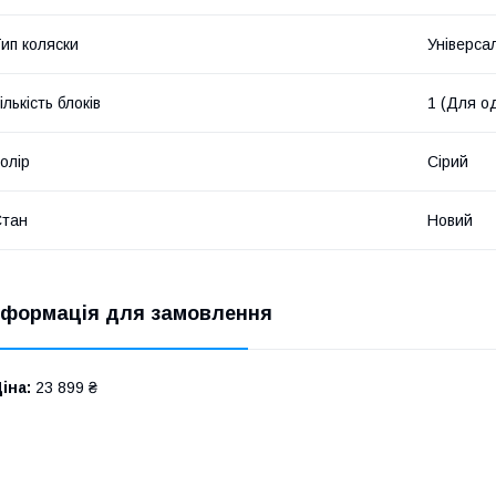
ип коляски
Універса
ількість блоків
1 (Для о
олір
Сірий
Стан
Новий
нформація для замовлення
іна:
23 899 ₴