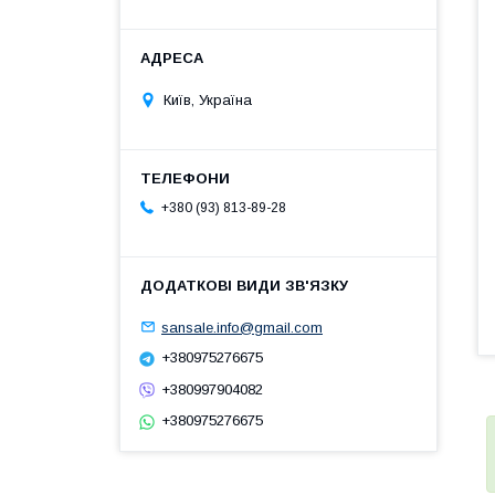
Київ, Україна
+380 (93) 813-89-28
sansale.info@gmail.com
+380975276675
+380997904082
+380975276675