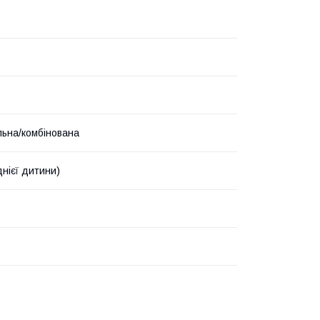
льна/комбінована
днієї дитини)