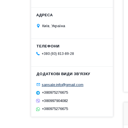
Київ, Україна
+380 (93) 813-89-28
sansale.info@gmail.com
+380975276675
+380997904082
+380975276675