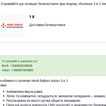
Отримайте цю позицію безкоштовно при покупці «Коляска 3 в 1 Ver
1 ₴
Доставка Безкоштовна
Уточнюйте наявність!
Моб. +380938138928
Viber +380997904082
собливості коляски Verdi Babies Aston 3 в 1:
ама:
Алюмінієва міцна рама;
Легко та компактно складається, механізм складання – книжка;
Регульована по висоті ручка обшита екошкірою;
Передні колеса поворотні (360 градусів) із можливістю блокува