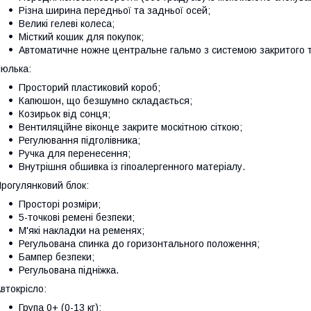
Різна ширина передньої та задньої осей;
Великі гелеві колеса;
Місткий кошик для покупок;
Автоматичне ножне центральне гальмо з системою закритого т
юлька:
Просторий пластиковий короб;
Капюшон, що безшумно складається;
Козирьок від сонця;
Вентиляційне віконце закрите москітною сіткою;
Регулювання підголівника;
Ручка для перенесення;
Внутрішня обшивка із гіпоалергенного матеріалу.
рогулянковий блок:
Просторі розміри;
5-точкові ремені безпеки;
М'які накладки на ременях;
Регульована спинка до горизонтального положення;
Бампер безпеки;
Регульована підніжка.
втокрісло:
Група 0+ (0-13 кг);