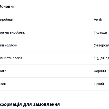
Основні
иробник
Verdi
раїна виробник
Польща
ип коляски
Універса
ількість блоків
1 (Для о
олір
Чорний
Стан
Новий
нформація для замовлення