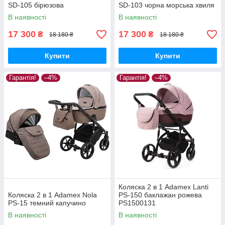
SD-105 бірюзова
SD-103 чорна морська хвиля
В наявності
В наявності
17 300
17 300
₴
₴
18 180 ₴
18 180 ₴
Купити
Купити
Гарантія!
–4%
Гарантія!
–4%
Коляска 2 в 1 Adamex Lanti
Коляска 2 в 1 Adamex Nola
PS-150 баклажан рожева
PS-15 темний капучино
PS1500131
В наявності
В наявності