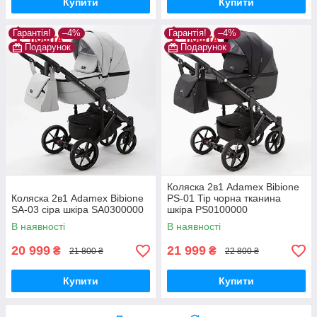
Купити
Купити
Гарантія!
–4%
Гарантія!
–4%
Подарунок
Подарунок
Коляска 2в1 Adamex Bibione
Коляска 2в1 Adamex Bibione
PS-01 Tip чорна тканина
SA-03 сіра шкіра SA0300000
шкіра PS0100000
В наявності
В наявності
20 999
21 999
₴
₴
21 800 ₴
22 800 ₴
Купити
Купити