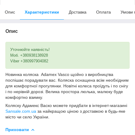
Опис
Характеристики
Доставка
Оплата
Умови 
Опис
Уточнюйте наявність!
Моб. +380938138928
Viber +380997904082
Новинка коляска Adamex Vasco щойно з виробництва
поспішає порадувати вас. Коляска оснащена всім необхідним
для комфортної прогулянки. Новітні колеса проїдуть і по снігу
і по нерівній дорозі. Велика простора люлька, малюку буде
комфортно взимку.
Коляску Адамекс Васко можете придбати в інтернет-магазині
Sansale.com.ua
за найкращою ціною з доставкою в будь-яке
місто чи село України.
Приховати