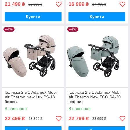
21 499
16 999
₴
₴
22 399 ₴
17 700 ₴
Купити
Купити
–4%
–4%
Коляска 2 в 1 Adamex Mobi
Коляска 2 в 1 Adamex Mobi
Air Thermo New Lux PS-18
Air Thermo New ECO SA-20
бежева
нефрит
В наявності
В наявності
22 499
22 799
₴
₴
23 399 ₴
23 699 ₴