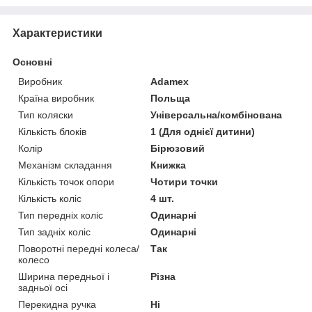
Характеристики
Основні
Виробник
Adamex
Країна виробник
Польща
Тип коляски
Універсальна/комбінована
Кількість блоків
1 (Для однієї дитини)
Колір
Бірюзовий
Механізм складання
Книжка
Кількість точок опори
Чотири точки
Кількість коліс
4 шт.
Тип передніх коліс
Одинарні
Тип задніх коліс
Одинарні
Поворотні передні колеса/
Так
колесо
Ширина передньої і
Різна
задньої осі
Перекидна ручка
Ні