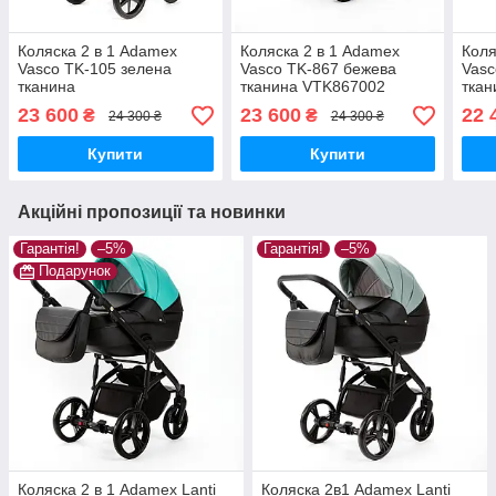
Коляска 2 в 1 Adamex
Коляска 2 в 1 Adamex
Коля
Vasco TK-105 зелена
Vasco TK-867 бежева
Vasc
тканина
тканина VTK867002
ткан
23 600
23 600
22 
₴
₴
24 300 ₴
24 300 ₴
Купити
Купити
Акційні пропозиції та новинки
Гарантія!
–5%
Гарантія!
–5%
Подарунок
Коляска 2 в 1 Adamex Lanti
Коляска 2в1 Adamex Lanti