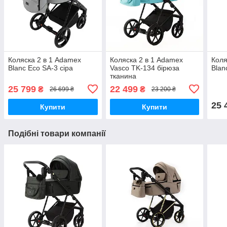
Коляска 2 в 1 Adamex
Коляска 2 в 1 Adamex
Коля
Blanc Eco SA-3 сіра
Vasco TK-134 бірюза
Blan
тканина
25 799
22 499
₴
₴
26 699 ₴
23 200 ₴
25 
Купити
Купити
Подібні товари компанії