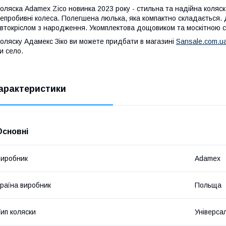
оляска Adamex Zico новинка 2023 року - стильна та надійна коляска
епробивні колеса. Полегшена люлька, яка компактно складається.
втокріслом з народження. Укомплектова дощовиком та москітною с
оляску Адамекс Зіко ви можете придбати в магазині
Sansale.com.u
и село.
арактеристики
Основні
иробник
Adamex
раїна виробник
Польща
ип коляски
Універса