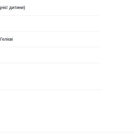
днієї дитини)
Гелієві