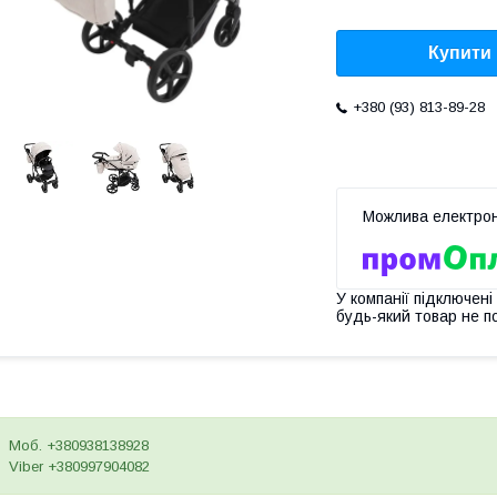
Купити
+380 (93) 813-89-28
У компанії підключені
будь-який товар не п
Моб. +380938138928
Viber +380997904082