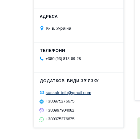
Київ, Україна
+380 (93) 813-89-28
sansale.info@gmail.com
+380975276675
+380997904082
+380975276675