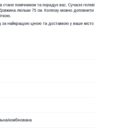
 стане помічником та порадує вас. Сучасні гелеві
 Довжина люльки 75 см. Коляску можно доповнити
іткою.
a
за найкращою ціною та доставкою у ваше місто
льна/комбінована