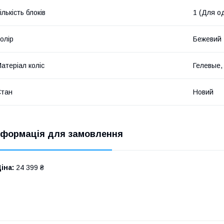
ількість блоків
1 (Для о
олір
Бежевий
атеріал коліс
Гелевые, 
Стан
Новий
нформація для замовлення
іна:
24 399 ₴