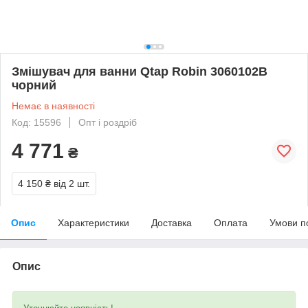
Змішувач для ванни Qtap Robin 3060102B
чорний
Немає в наявності
Код: 15596
Опт і роздріб
4 771
₴
4 150 ₴
від 2 шт.
Опис
Характеристики
Доставка
Оплата
Умови п
Опис