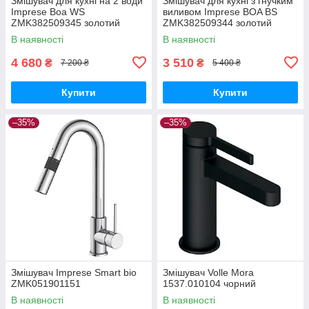
Змішувач для кухні на 2 води
Змішувач для кухні з гнучким
Imprese Boa WS
виливом Imprese BOA BS
ZMK382509345 золотий
ZMK382509344 золотий
(шампань)
(шампань)
В наявності
В наявності
4 680
3 510
₴
₴
7 200 ₴
5 400 ₴
Купити
Купити
–35%
–35%
Змішувач Imprese Smart bio
Змішувач Volle Mora
ZMK051901151
1537.010104 чорний
В наявності
В наявності