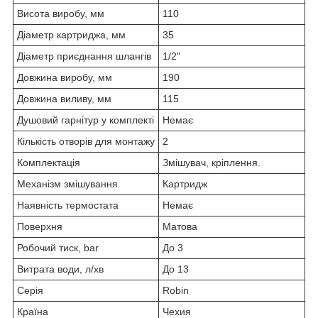
Висота виробу, мм
110
Діаметр картриджа, мм
35
Діаметр приєднання шлангів
1/2"
Довжина виробу, мм
190
Довжина виливу, мм
115
Душовий гарнітур у комплекті
Немає
Кількість отворів для монтажу
2
Комплектація
Змішувач, кріплення.
Механізм змішування
Картридж
Наявність термостата
Немає
Поверхня
Матова
Робочий тиск, bar
До 3
Витрата води, л/хв
До 13
Серія
Robin
Країна
Чехия