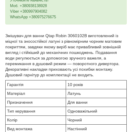
Уточнюйте наявність!
Моб. +380938138928
Viber +380997904082
WhatsApp +380975276675
Змішувач для ванни Qtap Robin 3060102B виготовлений із
міцної та зносостійкої латуні з рівномірним чорним матовим
покриттям, завдяки якому виріб має привабливий зовнішній
вигляд і стійкіший до механічних пошкоджень. Подавання
води регулюється за допомогою зручного важеля, а
перемикання в душовий режим — поворотного дивертора.
Декоративні накладки приховають усі похибки монтажу.
Душовий гарнітур до комплектації не входить.
Гарантія
10 років
Матеріал
Латунь
Призначення
Для ванни
Тип керування
Одноважільний
Колір
Чорний
Вид монтажа
Настінний