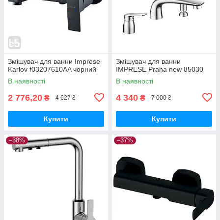
Змішувач для ванни Imprese
Змішувач для ванни
Karlov f03207610AA чорний
IMPRESE Praha new 85030
В наявності
В наявності
2 776,20
4 340
₴
₴
4 627 ₴
7 000 ₴
Купити
Купити
–38%
–37%