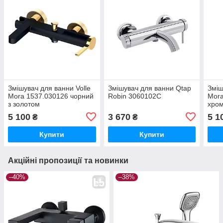
Змішувач для ванни Volle
Змішувач для ванни Qtap
Зміш
Mora 1537.030126 чорний
Robin 3060102C
Mora
з золотом
хро
5 100
3 670
5 1
₴
₴
Купити
Купити
Акційні пропозиції та новинки
–40%
–38%