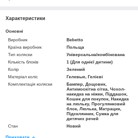
Характеристики
Основні
Виробник
Bebetto
Країна виробник
Польща
Тип коляски
Універсальна/комбінована
Кількість блоків
1 (Для однієї дитини)
Колір
Зелений
Матеріал коліс
Гелевые, Гелієві
Комплектація коляски
Бампер, Дощовик,
Антимоскітна сітка, Чохол-
накидка на ніжки, Піддашок,
Кошик для покупок, Накидка
на люльку, Прогулянковий
блок, Люлька, Матрацик,
Підсклянник, Сумка для
дитячих речей
Стан
Новий
Приховати