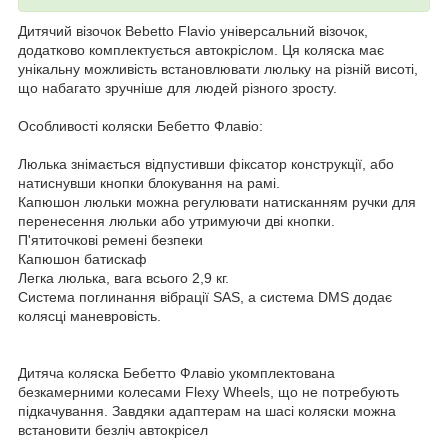
Дитячий візочок Bebetto Flavio універсальний візочок,
додатково комплектується автокріслом. Ця коляска має
унікальну можливість встановлювати люльку на різній висоті,
що набагато зручніше для людей різного зросту.
Особливості коляски Бебетто Флавіо:
Люлька знімається відпустивши фіксатор конструкції, або
натиснувши кнопки блокування на рамі.
Капюшон люльки можна регулювати натисканням ручки для
перенесення люльки або утримуючи дві кнопки.
П'ятиточкові ремені безпеки
Капюшон батискаф
Легка люлька, вага всього 2,9 кг.
Система поглинання вібрації SAS, а система DMS додає
колясці маневровість.
Дитяча коляска Бебетто Флавіо укомплектована
безкамерними колесами Flexy Wheels, що не потребують
підкачування. Завдяки адаптерам на шасі коляски можна
встановити безліч автокрісел