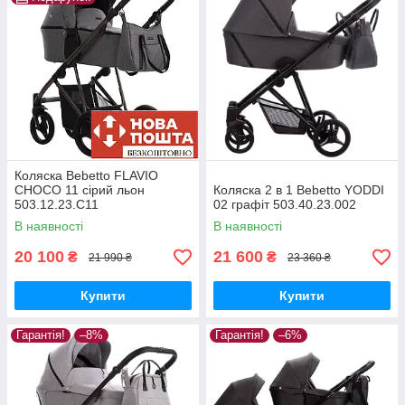
Коляска Bebetto FLAVIO
CHOCO 11 сірий льон
Коляска 2 в 1 Bebetto YODDI
503.12.23.C11
02 графіт 503.40.23.002
В наявності
В наявності
20 100
21 600
₴
₴
21 990 ₴
23 360 ₴
Купити
Купити
Гарантія!
–8%
Гарантія!
–6%