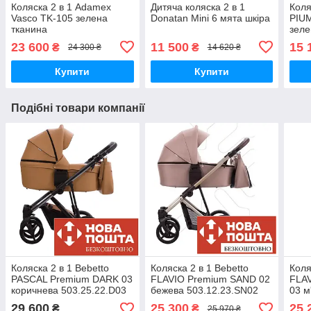
Коляска 2 в 1 Adamex
Дитяча коляска 2 в 1
Коля
Vasco TK-105 зелена
Donatan Mini 6 мята шкіра
PIU
тканина
зеле
23 600
11 500
15 
₴
₴
24 300 ₴
14 620 ₴
Купити
Купити
Подібні товари компанії
Коляска 2 в 1 Bebetto
Коляска 2 в 1 Bebetto
Коля
PASCAL Premium DARK 03
FLAVIO Premium SAND 02
FLA
коричнева 503.25.22.D03
бежева 503.12.23.SN02
03 м
503.
29 600
25 300
25 
₴
₴
25 970 ₴