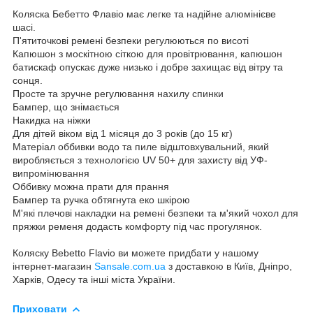
Коляска Бебетто Флавіо має легке та надійне алюмінієве
шасі.
П'ятиточкові ремені безпеки регулюються по висоті
Капюшон з москітною сіткою для провітрювання, капюшон
батискаф опускає дуже низько і добре захищає від вітру та
сонця.
Просте та зручне регулювання нахилу спинки
Бампер, що знімається
Накидка на ніжки
Для дітей віком від 1 місяця до 3 років (до 15 кг)
Матеріал оббивки водо та пиле відштовхувальний, який
виробляється з технологією UV 50+ для захисту від УФ-
випромінювання
Оббивку можна прати для прання
Бампер та ручка обтягнута еко шкірою
М'які плечові накладки на ремені безпеки та м'який чохол для
пряжки ременя додасть комфорту під час прогулянок.
Коляску Bebetto Flavio ви можете придбати у нашому
інтернет-магазин
Sansale.com.ua
з доставкою в Київ, Дніпро,
Харків, Одесу та інші міста України.
Приховати