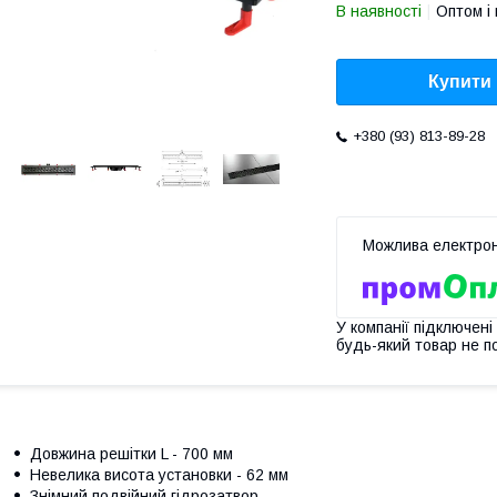
В наявності
Оптом і 
Купити
+380 (93) 813-89-28
У компанії підключені
будь-який товар не п
Довжина решітки L - 700 мм
Невелика висота установки - 62 мм
Знімний подвійний гідрозатвор