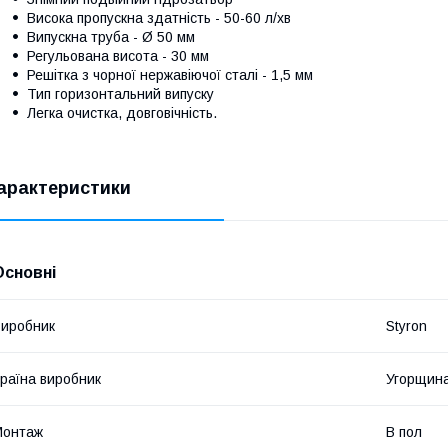
Висока пропускна здатність - 50-60 л/хв
Випускна труба - Ø 50 мм
Регульована висота - 30 мм
Решітка з чорної нержавіючої сталі - 1,5 мм
Тип горизонтальний випуску
Легка очистка, довговічність.
арактеристики
Основні
иробник
Styron
раїна виробник
Угорщин
Монтаж
В пол