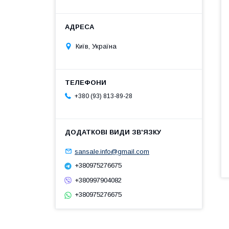
Київ, Україна
+380 (93) 813-89-28
sansale.info@gmail.com
+380975276675
+380997904082
+380975276675