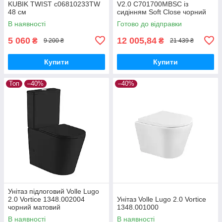
KUBIK TWIST c06810233TW
V2.0 C701700MBSC із
48 см
сидінням Soft Close чорний
матовий
В наявності
Готово до відправки
5 060
12 005,84
₴
₴
9 200 ₴
21 439 ₴
Купити
Купити
Топ
–40%
–40%
Унітаз підлоговий Volle Lugo
2.0 Vortice 1348.002004
Унітаз Volle Lugo 2.0 Vortice
чорний матовий
1348.001000
В наявності
В наявності