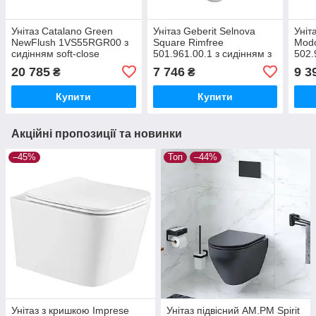
Унітаз Catalano Green
Унітаз Geberit Selnova
Уніт
NewFlush 1VS55RGR00 з
Square Rimfree
Modo
сидінням soft-close
501.961.00.1 з сидінням з
502.
кришкою
кри
20 785
7 746
9 3
₴
₴
Купити
Купити
Акційні пропозиції та новинки
–45%
Топ
–44%
Унітаз з кришкою Imprese
Унітаз підвісний AM.PM Spirit