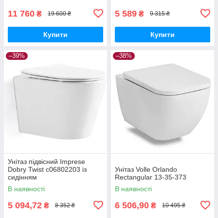
11 760
5 589
₴
₴
19 600 ₴
9 315 ₴
Купити
Купити
–39%
–38%
Унітаз підвісний Imprese
Dobry Twist c06802203 із
Унітаз Volle Orlando
сидінням
Rectangular 13-35-373
В наявності
В наявності
5 094,72
6 506,90
₴
₴
8 352 ₴
10 495 ₴