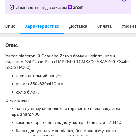
Замовлення під захистом
Опис
Характеристики
Доставка
Оплата
Умови 
Опис
Унітаз підлоговий Catalano Zero з бачком, кріпленнями,
сидінням SoftClose Plus (1MPZN00 1CMSZ00 5BASZ00 Z3440
5SCSTP000)
горизонтальний випуск
розмір 350х620х410 мм
колір білий.
В комплекті:
чаша унітазу моноблока з горизонтальним випуском,
арт. 1MPZN00
комплект кріплень в підлогу, колір - білий, арт. Z3440
бачок для унітазу моноблока, без механізму, колір -