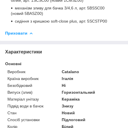
білий, арт. 1SCSC00 (новий 1CMSZ00)
механізм зливу для бачка 3/4,6 л, арт. 5BSSC00
(новий 5BASZ00)
сидіння з кришкою soft-close plus, арт. 5SCSTP00
Приховати
Характеристики
Основні
Виробник
Catalano
Країна виробник
Італія
Безобідковий
Ні
Випуск (злив)
Горизонтальний
Матеріал унітазу
Кераміка
Підвід води в бачок
Знизу
Стан
Новий
Спосіб установки
Підлоговий
Колір
Білий