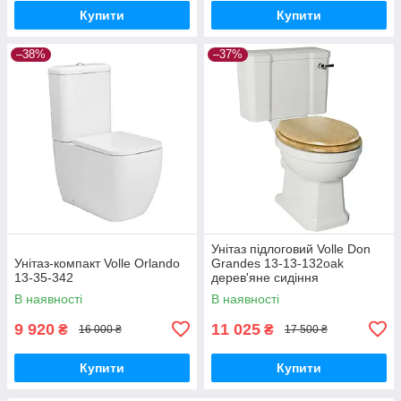
Купити
Купити
–38%
–37%
Унітаз підлоговий Volle Don
Унітаз-компакт Volle Orlando
Grandes 13-13-132oak
13-35-342
дерев'яне сидіння
В наявності
В наявності
9 920
11 025
₴
₴
16 000 ₴
17 500 ₴
Купити
Купити