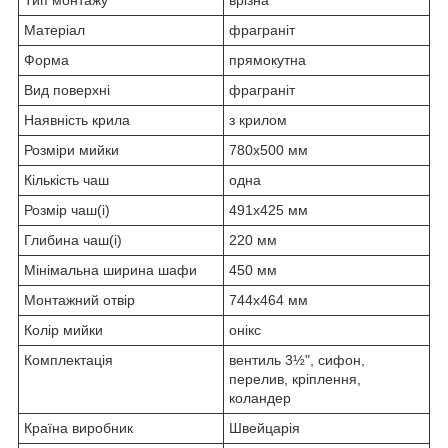
Матеріал
фраграніт
Форма
прямокутна
Вид поверхні
фраграніт
Наявність крила
з крилом
Розміри мийки
780х500 мм
Кількість чаш
одна
Розмір чаш(і)
491х425 мм
Глибина чаш(і)
220 мм
Мінімальна ширина шафи
450 мм
Монтажний отвір
744х464 мм
Колір мийки
онікс
Комплектація
вентиль 3½", сифон,
перелив, кріплення,
коландер
Країна виробник
Швейцарія