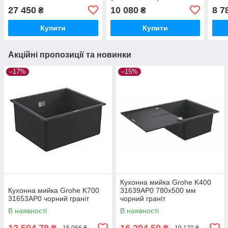
27 450
10 080
8 7
₴
₴
Купити
Купити
Акційні пропозиції та новинки
–17%
–15%
Кухонна мийка Grohe K400
Кухонна мийка Grohe K700
31639AP0 780x500 мм
31653AP0 чорний граніт
чорний граніт
В наявності
В наявності
12 504,78
16 294,50