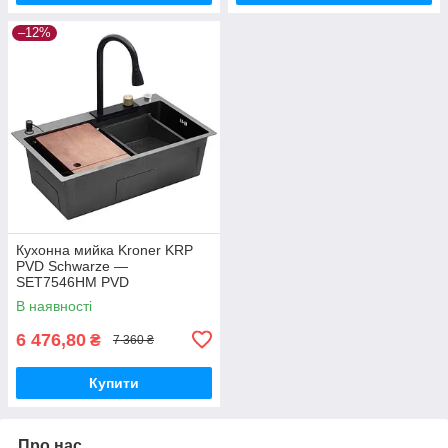
–12%
Кухонна мийка Kroner KRP
PVD Schwarze —
SET7546HM PVD
В наявності
6 476,80
₴
7 360 ₴
Купити
Про нас