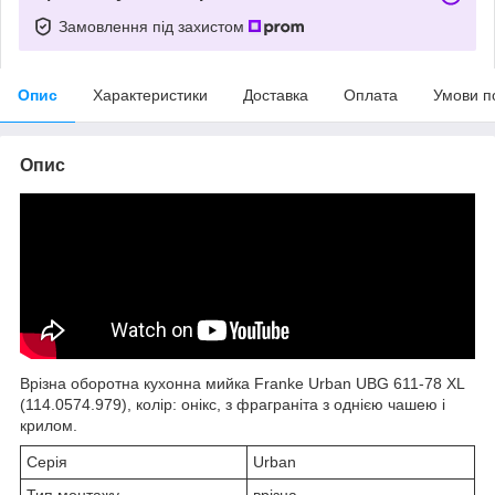
Замовлення під захистом
Опис
Характеристики
Доставка
Оплата
Умови п
Опис
Врізна оборотна кухонна мийка Franke Urban UBG 611-78 XL
(114.0574.979), колір: онікс, з фраграніта з однією чашею і
крилом.
Серія
Urban
Тип монтажу
врізна