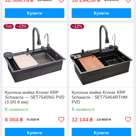
₴
₴
15 066 ₴
19 170 ₴
Купити
Купити
Топ
–13%
–12%
Кухонна мийка Kroner KRP
Кухонна мийка Kroner KRP
Schwarze — SET7545NG PVD
Schwarze - SET7546ARTHM
(3.0/0.8 мм)
PVD
В наявності
В наявності
8 004
12 144
₴
₴
9 200 ₴
13 800 ₴
Купити
Купити