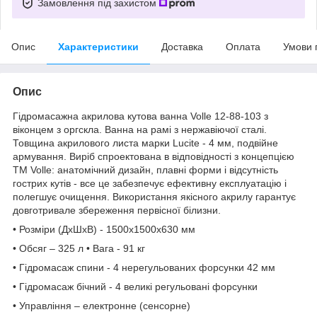
Замовлення під захистом
Опис
Характеристики
Доставка
Оплата
Умови 
Опис
Гідромасажна акрилова кутова ванна Volle 12-88-103 з
віконцем з оргскла. Ванна на рамі з нержавіючої сталі.
Товщина акрилового листа марки Lucite - 4 мм, подвійне
армування. Виріб спроектована в відповідності з концепцією
ТМ Volle: анатомічний дизайн, плавні форми і відсутність
гострих кутів - все це забезпечує ефективну експлуатацію і
полегшує очищення. Використання якісного акрилу гарантує
довготривале збереження первісної білизни.
• Розміри (ДхШхВ) - 1500x1500x630 мм
• Обсяг – 325 л • Вага - 91 кг
• Гідромасаж спини - 4 нерегульованих форсунки 42 мм
• Гідромасаж бічний - 4 великі регульовані форсунки
• Управління – електронне (сенсорне)