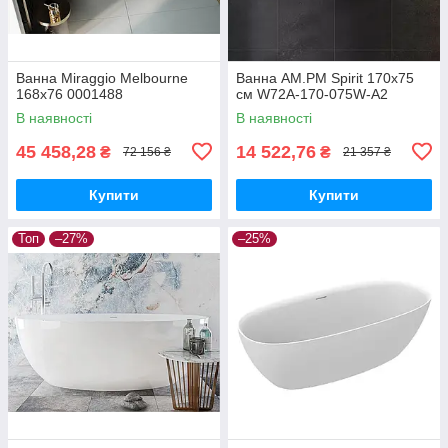
Ванна Miraggio Melbourne
Ванна AM.PM Spirit 170х75
168x76 0001488
см W72A-170-075W-A2
В наявності
В наявності
45 458,28
14 522,76
₴
₴
72 156 ₴
21 357 ₴
Купити
Купити
Топ
–27%
–25%