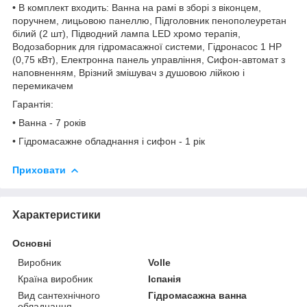
• В комплект входить: Ванна на рамі в зборі з віконцем,
поручнем, лицьовою панеллю, Підголовник пенополеуретан
білий (2 шт), Підводний лампа LED хромо терапія,
Водозаборник для гідромасажної системи, Гідронасос 1 HP
(0,75 кВт), Електронна панель управління, Сифон-автомат з
наповненням, Врізний змішувач з душовою лійкою і
перемикачем
Гарантія:
• Ванна - 7 років
• Гідромасажне обладнання і сифон - 1 рік
Приховати
Характеристики
Основні
Виробник
Volle
Країна виробник
Іспанія
Вид сантехнічного
Гідромасажна ванна
обладнання