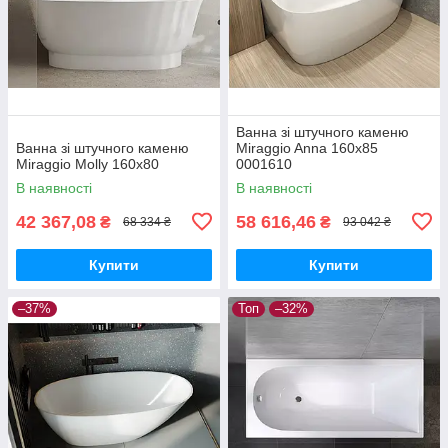
Ванна зі штучного каменю
Ванна зі штучного каменю
Miraggio Anna 160x85
Miraggio Molly 160х80
0001610
В наявності
В наявності
42 367,08
58 616,46
₴
₴
68 334 ₴
93 042 ₴
Купити
Купити
–37%
Топ
–32%