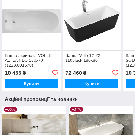
Ванна акрилова VOLLE
Ванна Volle 12-22-
Ван
ALTEA NEO 150х70
110black 180x80
SOL
(1228.001570)
(121
10 455
72 460
10 
₴
₴
Купити
Купити
Акційні пропозиції та новинки
–38%
–37%