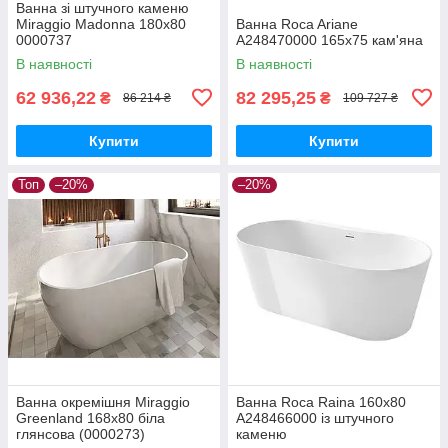
Ванна зі штучного каменю
Miraggio Madonna 180х80
Ванна Roca Ariane
0000737
A248470000 165x75 кам'яна
В наявності
В наявності
62 936,22
82 295,25
₴
₴
86 214 ₴
109 727 ₴
Купити
Купити
Топ
–20%
–20%
Ванна окремішня Miraggio
Ванна Roca Raina 160x80
Greenland 168x80 біла
A248466000 із штучного
глянсова (0000273)
каменю