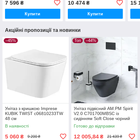
7 596
10 474
15 
₴
₴
Купити
Купити
Акційні пропозиції та новинки
–45%
Топ
–44%
Унітаз з кришкою Imprese
Унітаз підвісний AM.PM Spirit
KUBIK TWIST c06810233TW
V2.0 C701700MBSC із
48 см
сидінням Soft Close чорний
матовий
В наявності
Готово до відправки
5 060
12 005,84
₴
₴
9 200 ₴
21 439 ₴