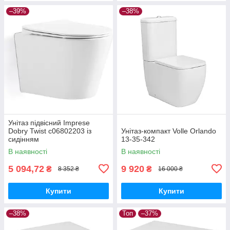
–39%
–38%
Унітаз підвісний Imprese
Dobry Twist c06802203 із
Унітаз-компакт Volle Orlando
сидінням
13-35-342
В наявності
В наявності
5 094,72
9 920
₴
₴
8 352 ₴
16 000 ₴
Купити
Купити
–38%
Топ
–37%