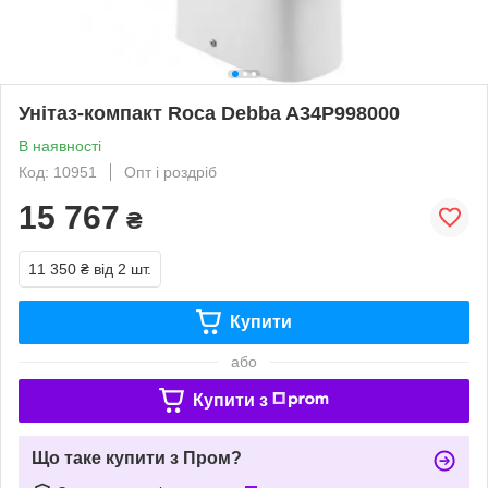
Унітаз-компакт Roca Debba A34P998000
В наявності
Код: 10951
Опт і роздріб
15 767
₴
11 350 ₴
від 2 шт.
Купити
або
Купити з
Що таке купити з Пром?