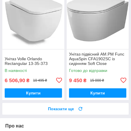
Унітаз підвісний AM.PM Func
Унітаз Volle Orlando
AquaSpin CFA1902SC із
Rectangular 13-35-373
сидінням Soft Close
В наявності
Готово до відправки
6 506,90
9 450
₴
₴
10 495 ₴
15 000 ₴
Купити
Купити
Показати ще
Про нас