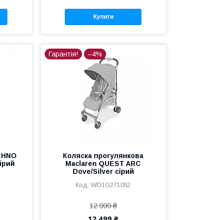
Купити
Гарантія!
–4%
ECHNO
Коляска прогулянкова
сірий
Maclaren QUEST ARC
Dove/Silver сірий
WD1G271052
12 999 ₴
12 499 ₴