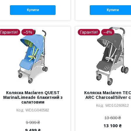
Купити
Купити
Гарантія!
–5%
Гарантія!
–4%
Коляска Maclaren QUEST
Коляска Maclaren T
Marina/Limeade блакитний з
ARC Charcoal/Silver 
салатовим
WD1G260612
WD1G040582
13 600 ₴
9 999 ₴
13 100 ₴
9 499 ₴