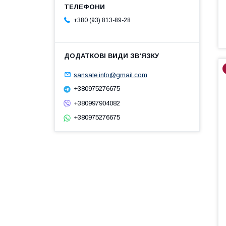
+380 (93) 813-89-28
sansale.info@gmail.com
+380975276675
+380997904082
+380975276675