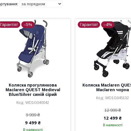
Гарантія!
–5%
Гарантія!
–4%
Коляска прогулянкова
Коляска Maclaren QUE
Maclaren QUEST Medieval
Maclaren чорна
Blue/Silver синій сірий
WD1G045132
WD1G040042
12 999 ₴
9 999 ₴
12 499 ₴
9 499 ₴
В наявності
В наявності