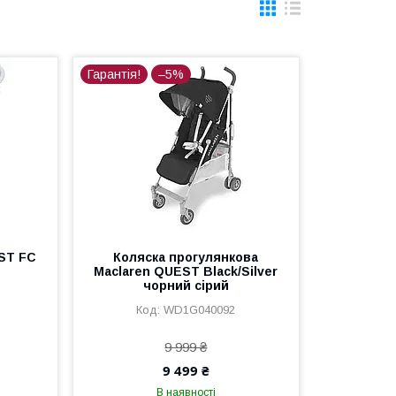
Гарантія!
–5%
ST FC
Коляска прогулянкова
Maclaren QUEST Black/Silver
чорний сірий
WD1G040092
9 999 ₴
9 499 ₴
В наявності