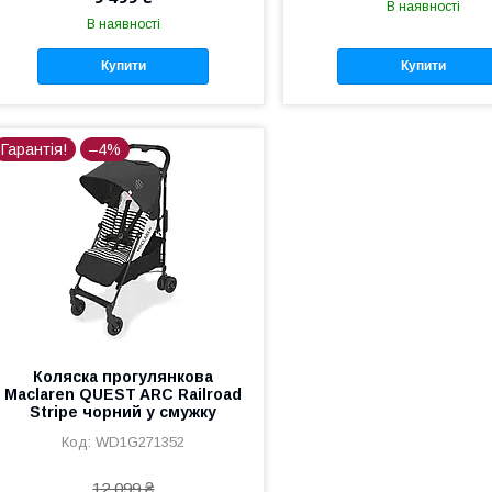
В наявності
В наявності
Купити
Купити
Гарантія!
–4%
Коляска прогулянкова
Maclaren QUEST ARC Railroad
Stripe чорний у смужку
WD1G271352
12 099 ₴