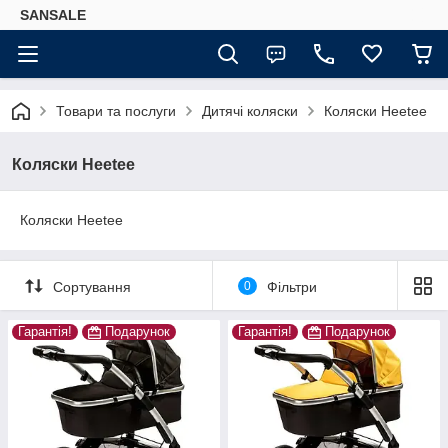
SANSALE
Товари та послуги
Дитячі коляски
Коляски Heetee
Коляски Heetee
Коляски Heetee
Сортування
0
Фільтри
Гарантія!
Подарунок
Гарантія!
Подарунок